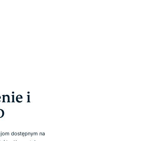
nie i
D
acjom dostępnym na