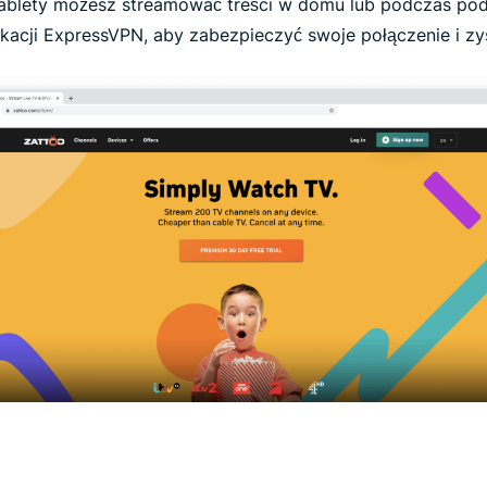
tablety możesz streamować treści w domu lub podczas podr
ikacji ExpressVPN, aby zabezpieczyć swoje połączenie i z