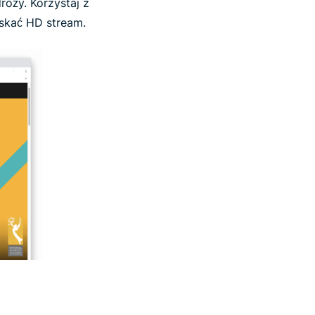
óży. Korzystaj z
yskać HD stream.