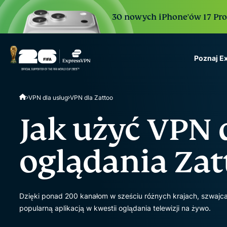
30 nowych iPhone'ów 17 Pro. 
Poznaj E
ExpressVPN for Teams
VPN dla usług
VPN dla Zattoo
VPN protection for grow
to deploy, simple to man
Jak użyć VPN 
scale.
oglądania Zat
Dzięki ponad 200 kanałom w sześciu różnych krajach, szwajca
popularną aplikacją w kwestii oglądania telewizji na żywo.