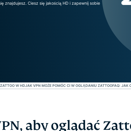
oparta na
 znajdujesz. Ciesz się jakością HD i zapewnij sobie
hasłami,
poufnym
uwierzytelnianie
przetwarzaniu
wieloskładnikowe
danych,
i nie tylko.
zapewniająca
inteligencję
opartą na
prywatności.
Identity
Defender
Potężny
zestaw
narzędzi do
 ZATTOO W HD
JAK VPN MOŻE POMÓC CI W OGLĄDANIU ZATTOO
FAQ: JAK
ochrony
tożsamości,
monitorowania
i usuwania
danych
VPN, aby oglądać Zatt