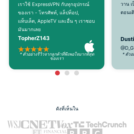
วาน เป
เราใช้ ExpressVPN กับทุกอุปกรณ์
ตอนเด
ของเรา - โทรศัพท์, แล็ปท็อป,
แท็บเล็ต, AppleTV และอื่น ๆ เราชอบ
มันมากเลย
TopherZ143
Dusti
@D_G
* ตัวอย่างรีวิวจากลูกค้าที่พึงพอใจมากที่สุด
* ตัวอ
ของเรา
ดังที่เห็นใน