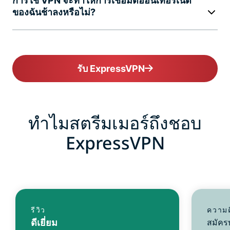
การใช้ VPN จะทำให้การเชื่อมต่ออินเทอร์เน็ต
ของฉันช้าลงหรือไม่?
รับ ExpressVPN
ทำไมสตรีมเมอร์ถึงชอบ
ExpressVPN
รีวิว
ความค
ดีเยี่ยม
สมัคร