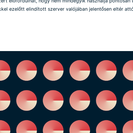
ezért előfordulhat, hogy nem mindegyik használja pontosan
l ezelőtt elindított szerver valójában jelentősen eltér att