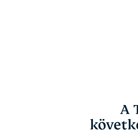
A 
követke