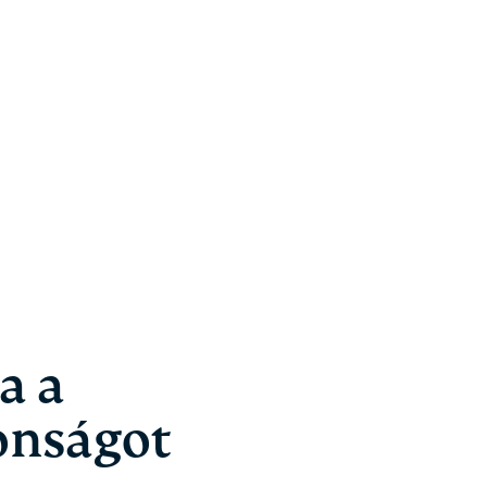
a a
tonságot