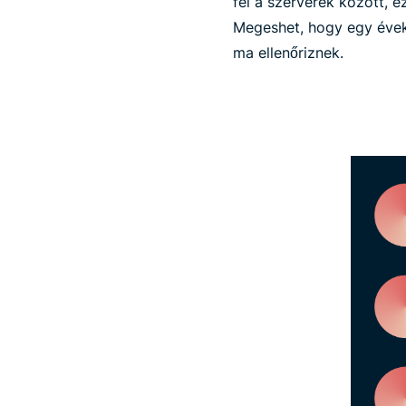
fel a szerverek között, 
Megeshet, hogy egy évekke
ma ellenőriznek.