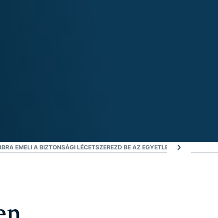
intése
RA EMELI A BIZTONSÁGI LÉCET
SZEREZD BE AZ EGYETLEN VPN-T TRUST
en