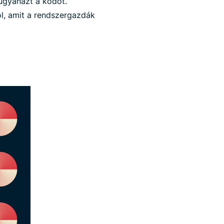
 ugyanazt a kódot.
ól, amit a rendszergazdák