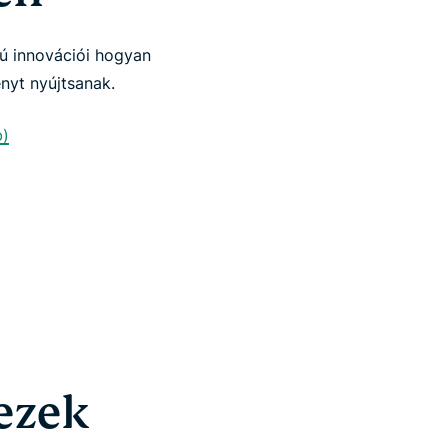
ú innovációi hogyan
nyt nyújtsanak.
b)
ezek