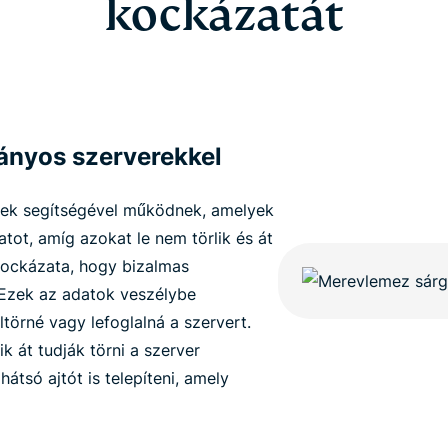
kockázatát
ányos szerverekkel
zek segítségével működnek, amelyek
ot, amíg azokat le nem törlik és át
kockázata, hogy bizalmas
 Ezek az adatok veszélybe
ltörné vagy lefoglalná a szervert.
k át tudják törni a szerver
átsó ajtót is telepíteni, amely