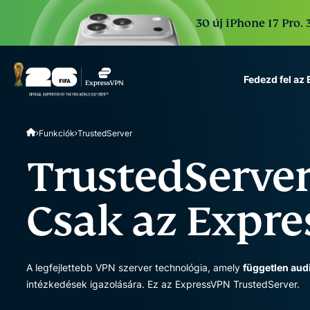
30 új iPhone 17 Pro. 
Fedezd fel az
ExpressVPN for Teams
Funkciók
TrustedServer
VPN protection for grow
to deploy, simple to man
TrustedServer
scale.
Csak az Expre
A legfejlettebb VPN szerver technológia, amely
független aud
intézkedések igazolására. Ez az ExpressVPN TrustedServer.