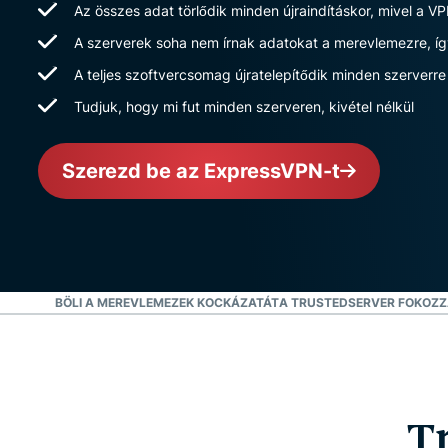
Az összes adat törlődik minden újraindításkor, mivel a 
A szerverek soha nem írnak adatokat a merevlemezre, í
A teljes szoftvercsomag újratelepítődik minden szerverre
Tudjuk, hogy mi fut minden szerveren, kivétel nélkül
Szerezd be az ExpressVPN-t
N
KIKÜSZÖBÖLI A MEREVLEMEZEK KOCKÁZATÁT
A TRUSTEDSERVER FOKOZZ
T