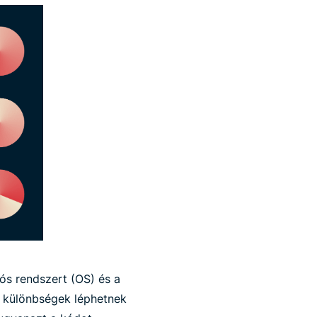
iós rendszert (OS) és a
al különbségek léphetnek