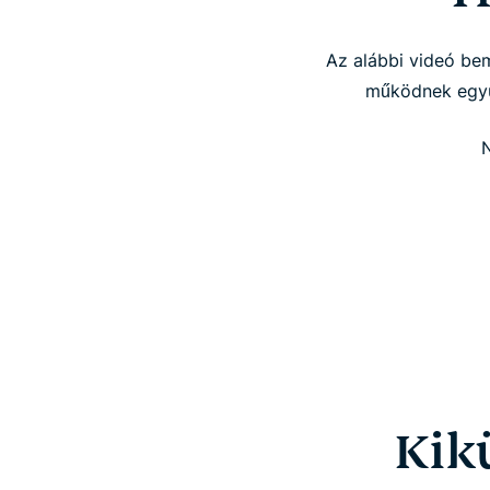
Az alábbi videó be
működnek együt
N
Kik