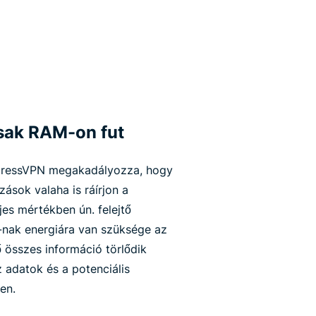
sak RAM-on fut
xpressVPN megakadályozza, hogy
ások valaha is ráírjon a
jes mértékben ún. felejtő
nak energiára van szüksége az
 összes információ törlődik
 adatok és a potenciális
en.