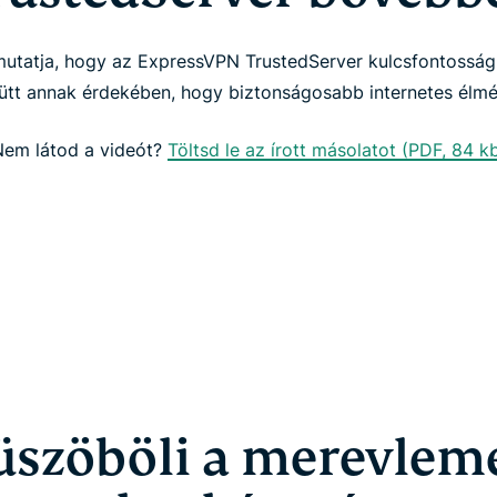
mutatja, hogy az ExpressVPN TrustedServer kulcsfontosság
t annak érdekében, hogy biztonságosabb internetes élmé
em látod a videót?
Töltsd le az írott másolatot (PDF, 84 k
üszöböli a merevlem