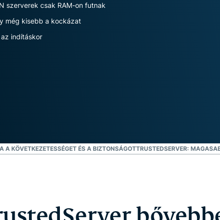
hitelesítés és
épül a magánszférát
Összes termék megtek
VPN szerverek csak RAM-on futnak
még sok más.
előtérbe helyező
gy még kisebb a kockázat
intelligenciáért.
Identity
 az indításkor
Defender
Hatékony
eszközkészlet
személyazonosság-
védelemhez,
megfigyeléshez és
adateltávolításhoz.
A A KÖVETKEZETESSÉGET ÉS A BIZTONSÁGOT
TRUSTEDSERVER: MAGASABB
rustedServer bővebb