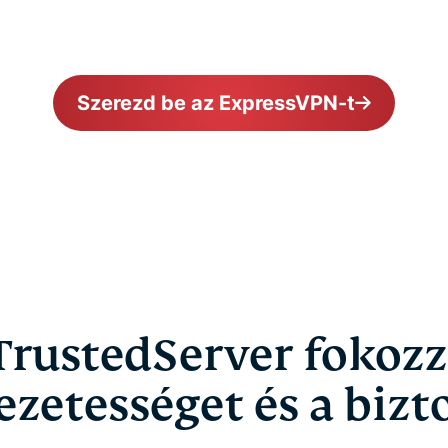
Szerezd be az ExpressVPN-t
TrustedServer fokozz
zetességet és a biz