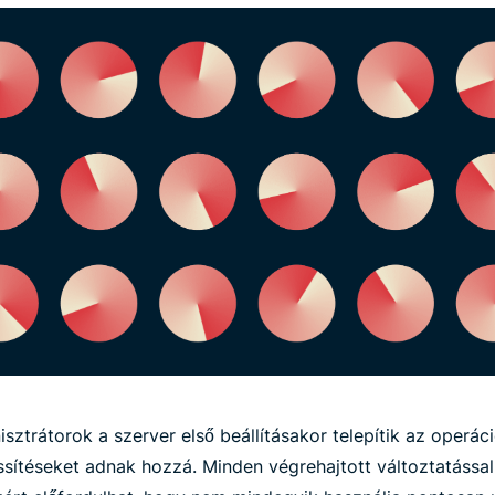
sztrátorok a szerver első beállításakor telepítik az operác
rissítéseket adnak hozzá. Minden végrehajtott változtatáss