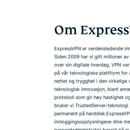
Om Expres
ExpressVPN er verdensledende inn
Siden 2009 har vi gitt millioner av
over sin digitale hverdag. VPN var
på vår teknologiske plattform for
nettet og trygghet i den virkelige 
teknologisk innovasjon, blant ann
protokoll som gir høy hastighet og
bruker vi TrustedServer-teknologi 
permanent på harddisk.
ExpressVP
innloggingsopplysningene dine me
passordadministrator basert på nu