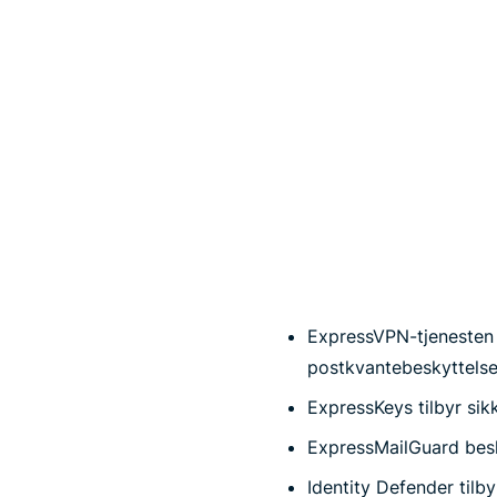
ExpressVPN-tjenesten 
postkvantebeskyttelse 
ExpressKeys tilbyr sik
ExpressMailGuard besk
Identity Defender tilb