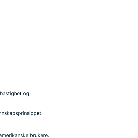
hastighet og
nnskapsprinsippet.
r amerikanske brukere.