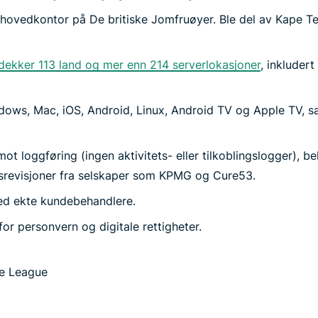
hovedkontor på De britiske Jomfruøyer. Ble del av Kape T
 dekker 113 land og mer enn 214 serverlokasjoner
, inkludert
ndows, Mac, iOS, Android, Linux, Android TV og Apple TV, s
mot loggføring (ingen aktivitets- eller tilkoblingslogger), 
srevisjoner fra selskaper som KPMG og Cure53.
ed ekte kundebehandlere.
for personvern og digitale rettigheter.
se League