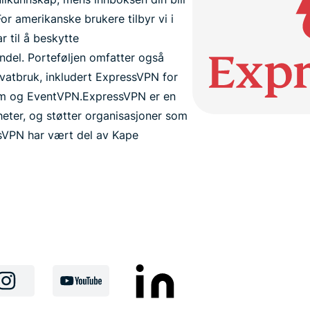
r amerikanske brukere tilbyr vi i
r til å beskytte
del. Porteføljen omfatter også
ivatbruk, inkludert ExpressVPN for
om og EventVPN.
ExpressVPN er en
gheter, og støtter organisasjoner som
essVPN har vært del av Kape