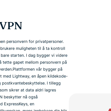
personvern.
Identity
Defender
Kraftig pakke med
sVPN
verktøy for ID-
beskyttelse,
overvåking og
en personvern for privatpersoner.
fjerning av
personopplysninger.
 brukere muligheten til å ta kontroll
 bare starten. I dag bygger vi videre
 å tette gapet mellom personvern på
verden.
Plattformen vår bygger på
et med Lightway, en åpen kildekode-
 postkvantebeskyttelse. I tillegg
som sikrer at data aldri lagres
N beskytter nå også
d ExpressKeys, en
llkunnskap, mens innboksen din blir