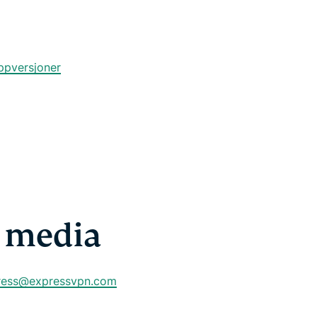
ppversjoner
 media
ress@expressvpn.com