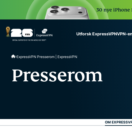
30 nye iPhone 1
VPN-en
Utforsk ExpressVPN
ExpressVPN for Teams
ExpressVPN Presserom | ExpressVPN
VPN protection for grow
to deploy, simple to man
Presserom
scale.
OM EXPRESSV