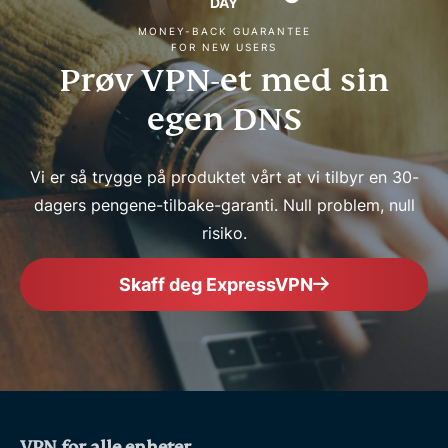
DAY
MONEY-BACK GUARANTEE
FOR NEW USERS
Prøv VPN-et med sin
egen DNS
Vi er så trygge på produktet vårt at vi tilbyr en 30-
dagers pengene-tilbake-garanti. Null problem, null
risiko.
Skaff deg ExpressVPN
VPN for alle enheter