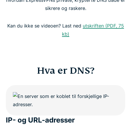
hvordan ExpressVPNs private, krypterte DNS både er
Gratis DNS vs. VPN med privat DNS
sikrere og raskere.
Fordeler ved et VPN med privat DNS
Kan du ikke se videoen? Last ned
utskriften (PDF, 75
kb)
Prøv VPN-et med sin egen DNS
Hva er DNS?
IP- og URL-adresser