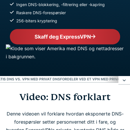
Ingen DNS-blokkering, -filtrering eller -kapring
Raskere DNS-forespørsler
256-biters kryptering
Skaff deg ExpressVPN
TIS DNS VS. VPN MED PRIVAT DNS
FORDELER VED ET VPN MED PRIVAT DN
Video: DNS forklart
Video: DNS forklart
Hva er DNS?
Denne videoen vil forklare hvordan eksponerte DNS-
forespørsler setter personvernet ditt i fare, og