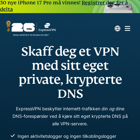
30 nye iPhone 17 Pro må vinnes!
Registrer deg for å
delta
Skaff deg et VPN
med sitt eget
private, krypterte
DNS
ExpressVPN beskytter internett-trafikken din
og
dine
DNS-forespørsler ved å kjøre sitt eget krypterte DNS på
alle VPN-servere.
Ingen aktivitetslogger og ingen tilkoblingslogger