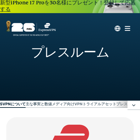
新型iPhone 17 Proを30名様にプレゼント！
登録して応募
する
プレスルーム
SSVPNについて
主な事実と数値
メディア向けVPNトライアル
アセット
プレスリリー
ExpressVPNについて