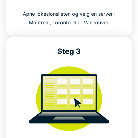
Er det lovlig å bruke et VPN i Canada?
Åpne lokasjonslisten og velg en server i
Montreal, Toronto eller Vancouver.
Hvorfor millioner velger ExpressVPN
FAQ: VPN for Canada
Steg 3
ExpressVPN for alle land
Prøv det beste VPN-et for Canada risikofritt