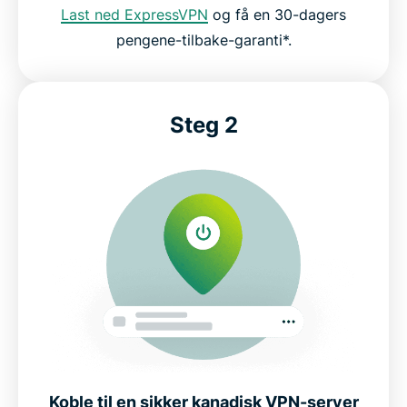
Last ned ExpressVPN
og få en 30-dagers
pengene-tilbake-garanti*.
Skaff deg ExpressVPN for Canada i tre enkle steg
Hvorfor bruke et VPN i Canada?
Steg 2
Gratis VPN-er for Canada kontra ExpressVPN
Canada VPN-egenskaper som beskytter
personvernet ditt
Koble til sikre VPN-servere i Canada
Populære VPN-serverlokasjoner for kanadiske
brukere
Koble til en sikker kanadisk VPN-server