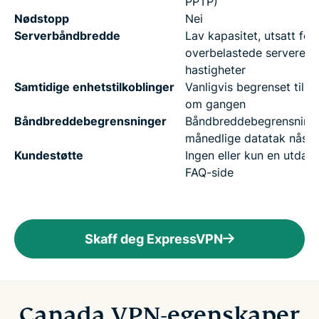
PPTP)
Nødstopp
Nei
Serverbåndbredde
Lav kapasitet, utsatt for
overbelastede servere o
hastigheter
Samtidige enhetstilkoblinger
Vanligvis begrenset til é
om gangen
Båndbreddebegrensninger
Båndbreddebegrensning
månedlige datatak nås r
Kundestøtte
Ingen eller kun en utdate
FAQ-side
Skaff deg ExpressVPN
Canada VPN-egenskaper