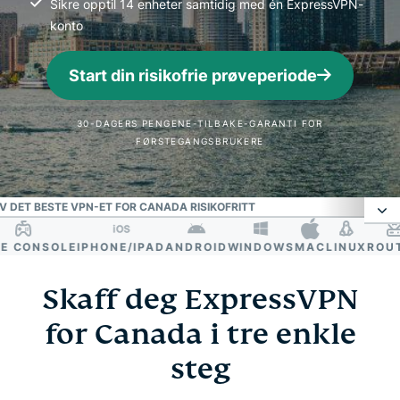
Sikre opptil 14 enheter samtidig med én ExpressVPN-
konto
Start din risikofrie prøveperiode
30-DAGERS PENGENE-TILBAKE-GARANTI FOR
FØRSTEGANGSBRUKERE
V DET BESTE VPN-ET FOR CANADA RISIKOFRITT
CONSOLE
IPHONE/IPAD
ANDROID
WINDOWS
MAC
LINUX
ROUTE
Slik får du en kanadisk IP-adresse
Skaff deg ExpressVPN
Velg en kanadisk VPN-serveradresse
for Canada i tre enkle
steg
Derfor trenger du et VPN i Canada