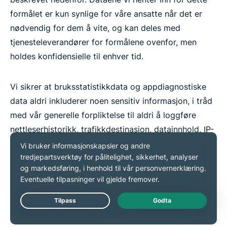
formålet er kun synlige for våre ansatte når det er
nødvendig for dem å vite, og kan deles med
tjenesteleverandører for formålene ovenfor, men
holdes konfidensielle til enhver tid.
Vi sikrer at bruksstatistikkdata og appdiagnostiske
data aldri inkluderer noen sensitiv informasjon, i tråd
med vår generelle forpliktelse til aldri å loggføre
nettleserhistorikk, trafikkdestinasjon, datainnhold, IP-
adresser eller DNS-spørringer.
Når det gjelder VPN-bruksstatistikk, betyr vårt
prinsipp om minimal datainnhenting at:
Live Chat
Vi vet ikke hvilken bruker som noen gang har