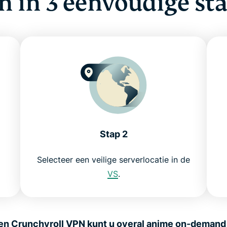
n in 3 eenvoudige s
Stap 2
Selecteer een veilige serverlocatie in de
VS
.
en Crunchyroll VPN kunt u overal anime on-demand 