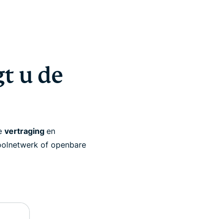
t u de
de
vertraging
en
hoolnetwerk of openbare