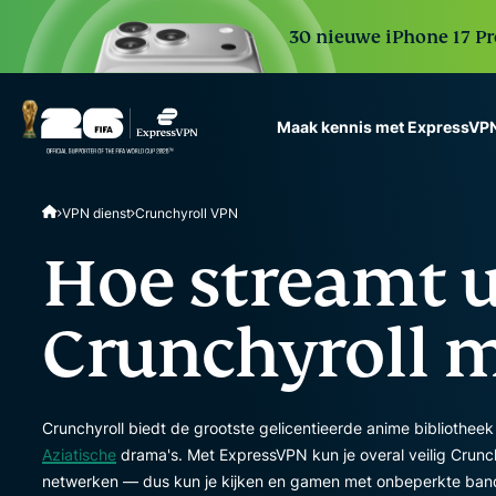
30 nieuwe iPhone 17 Pr
Maak kennis met ExpressVP
ExpressVPN for Teams
VPN dienst
Crunchyroll VPN
VPN protection for grow
to deploy, simple to man
Hoe streamt 
scale.
Crunchyroll 
Crunchyroll biedt de grootste gelicentieerde anime bibliothee
Aziatische
drama's. Met ExpressVPN kun je overal veilig Crun
netwerken — dus kun je kijken en gamen met onbeperkte band