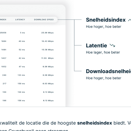
kwaliteit de locatie die de hoogste
snelheidsindex
biedt. V
teen Crunchyroll gaan streamen.