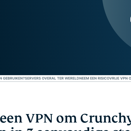
confidential
en meer.
computing en
ontworpen
met privacy
als
uitgangspunt.
Identity Defender
Krachtig pakket met
tools voor
identiteitsbescherming,
bewaking en
gegevensverwijdering
N GEBRUIKEN?
SERVERS OVERAL TER WERELD
NEEM EEN RISICOVRIJE VPN
een VPN om Crunchyr