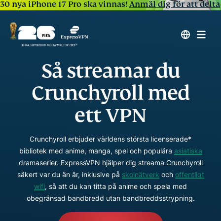
30 nya iPhone 17 Pro ska vinnas!
Anmäl dig för att delta
Så streamar du
Crunchyroll med
ett VPN
Crunchyroll erbjuder världens största licenserade*
bibliotek med anime, manga, spel och populära
asiatiska
dramaserier. ExpressVPN hjälper dig streama Crunchyroll
säkert var du än är, inklusive på
skolnätverk
och
offentligt
wifi
, så att du kan titta på anime och spela med
obegränsad bandbredd utan bandbreddsstrypning.