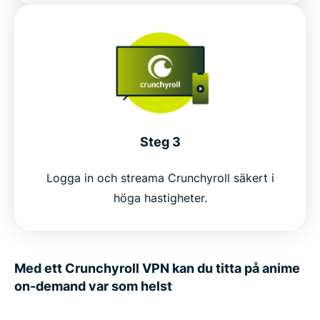
Best VPN locations for Crunchyroll
Why ExpressVPN is the top choice for anime
What people are saying about ExpressVPN
FAQs about Crunchyroll and VPNs
Steg 3
Get the best streaming experience for anime
Logga in och streama Crunchyroll säkert i
höga hastigheter.
Med ett Crunchyroll VPN kan du titta på anime
on-demand var som helst