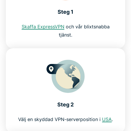
mycket mer
Steg 1
Varför använda ExpressVPN?
Skaffa ExpressVPN
och vår blixtsnabba
tjänst.
Servrar över hela världen
Skaffa ett riskfritt VPN för att titta på Crunchyroll
How to stream Crunchyroll with a VPN
Resolve Crunchyroll VPN bans and access errors
Steg 2
Why use a VPN for Crunchyroll?
Välj en skyddad VPN-serverposition i
USA
.