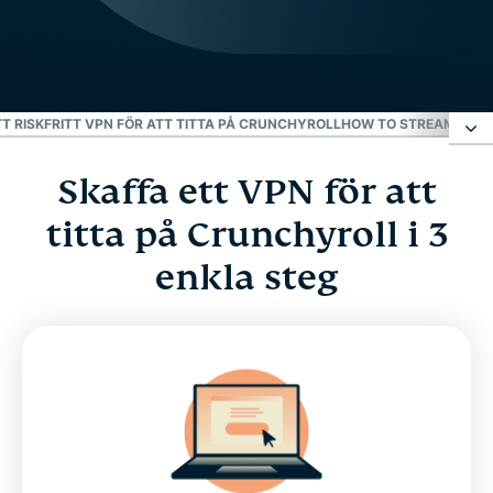
TT RISKFRITT VPN FÖR ATT TITTA PÅ CRUNCHYROLL
HOW TO STREAM CRUN
Skaffa ett VPN för att
Skaffa ett VPN för att titta på Crunchyroll i 3 enkla
steg
titta på Crunchyroll i 3
enkla steg
Varför använda ett Crunchyroll VPN?
Crunchyroll VPN: Så får du de bästa hastigheterna
FAQ: Titta på Crunchyroll med ett VPN
ExpressVPN för PC, Mac, iPhone, Android och