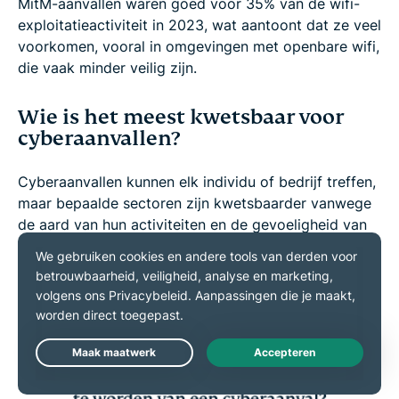
MitM-aanvallen waren goed voor 35% van de wifi-
exploitatieactiviteit in 2023, wat aantoont dat ze veel
voorkomen, vooral in omgevingen met openbare wifi,
die vaak minder veilig zijn.
Wie is het meest kwetsbaar voor
cyberaanvallen?
Cyberaanvallen kunnen elk individu of bedrijf treffen,
maar bepaalde sectoren zijn kwetsbaarder vanwege
de aard van hun activiteiten en de gevoeligheid van
de gegevens die ze verwerken. Sectoren zoals de
gezondheidszorg, de financiële sector en de
detailhandel, die een integraal onderdeel vormen van
het dagelijks leven van mensen, zijn bijzonder
kwetsbaar.
Live Chat