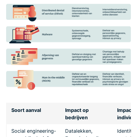
Soort aanval
Impact op
Impact 
bedrijven
individu
Social engineering-
Datalekken,
Identitei