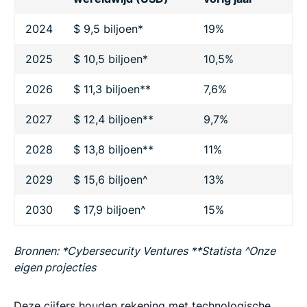
2024
$ 9,5 biljoen*
19%
2025
$ 10,5 biljoen*
10,5%
2026
$ 11,3 biljoen**
7,6%
2027
$ 12,4 biljoen**
9,7%
2028
$ 13,8 biljoen**
11%
2029
$ 15,6 biljoen^
13%
2030
$ 17,9 biljoen^
15%
Bronnen: *Cybersecurity Ventures **Statista ^Onze
eigen projecties
Deze cijfers houden rekening met technologische