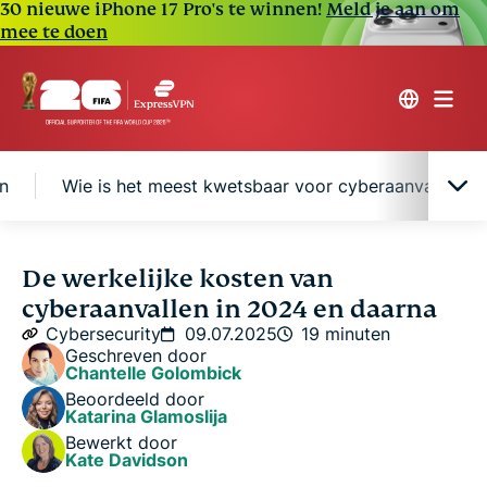
30 nieuwe iPhone 17 Pro's te winnen!
Meld je aan om
mee te doen
n
Wie is het meest kwetsbaar voor cyberaanvallen?
Hoeveel kunnen we in de toekomst verliezen
De werkelijke kosten van
door cyberaanvallen?
cyberaanvallen in 2024 en daarna
Cybersecurity
09.07.2025
19 minuten
Het veranderende landschap van cyberaanvallen
Geschreven door
Chantelle Golombick
Beoordeeld door
6 veelvoorkomende soorten cyberaanvallen
Katarina Glamoslija
Bewerkt door
Kate Davidson
Wie is het meest kwetsbaar voor cyberaanvallen?