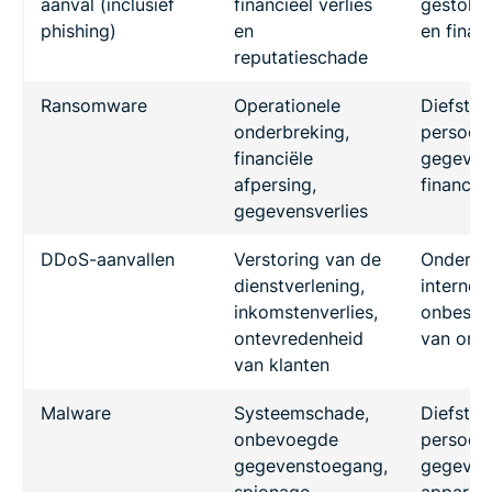
aanval (inclusief
financieel verlies
gestolen
phishing)
en
en finan
reputatieschade
Ransomware
Operationele
Diefstal
onderbreking,
persoonl
financiële
gegeven
afpersing,
financië
gegevensverlies
DDoS-aanvallen
Verstoring van de
Onderbr
dienstverlening,
internetd
inkomstenverlies,
onbesch
ontevredenheid
van onli
van klanten
Malware
Systeemschade,
Diefstal
onbevoegde
persoonl
gegevenstoegang,
gegeven