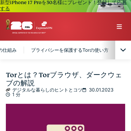
新型iPhone 17 Proを30名様にプレゼント！
登録して応募
する
rの仕組み
プライバシーを保護するTorの使い方
To
Torとは？
Torとは？Torブラウザ、ダークウェ
ブの解説
意外と知られていないTorの歴史
デジタルな暮らしのヒントとコツ
30.01.2023
1 分
Torの仕組み
プライバシーを保護するTorの使い方