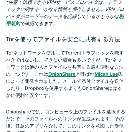
*注意：信頼できるVPNサービスプロバイダは、トラフ
ィックに関するいかなる情報も保存しません。VPNプロ
バイダがユーザーのデータを記録しているかどうかは
利
用規約
で確認できます。
Torを使ってファイルを安全に共有する方法
Torネットワークを使用してTorrentトラフィックを隠す
べきではないし、できない場合も多いですが、Torネッ
トワークは他の人とファイルを共有する最も便利な方法
の一つです。これは
OnionShare
と呼ばれ
Micah Lee
氏
によって開発されました。メールで添付ファイルを送信
したり、Dropboxを使用するよりもOnionShareははる
かに便利で安全です。
Onionshareでは、コンピュータ上のファイルを選択する
だけで、そのファイルへのリンクが生成されます。その
後、任意のアプリを介して、このリンクを意図した受信