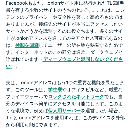
Facebookもまた、.onionサイト用に発行されたTLS証明
書を有する少数のサイトのうちの1つです。これは、コン
テンツのプライバシーや安全性を著しく高めるものでは
ありませんが、接続先のサイトが本当にアクセスしたい
サイトかどうかを識別するのに役立ちます。多くのサイ
トが.onionアドレスを通してのみアクセス可能であるの
は、
検閲を回避
してユーザーの所在地を秘匿するためで
す。インターネットのこの部分は通常、ダークウェブと
呼ばれています（
ディープウェブと混同しないでくださ
い
）。
実は、.onionアドレスはもう1つの重要な機能を果たしま
す。このツールは、
学生寮
やオフィスビルなど、厳重な
ファイアウォールで
ロックされたネットワーク
でも、自
分のデバイスへ簡単にアクセスを可能にします。このよ
うな環境で、例えば
個人用サーバー
を運営したい場合、
Torと.onionアドレスを使用すれば、このデバイスを外部
から利用可能にできます。