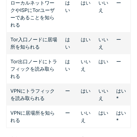
ローカルネットワー
は
はい
いい
ー
クやISPにTorユーザ
い
え
ーであることを知ら
れる
Tor入口ノードに居場
は
はい
いい
ー
所を知られる
い
え
Tor出口ノードにトラ
は
いい
はい
ー
フィックを読み取ら
い
え
れる
VPNにトラフィック
ー
はい
いい
はい
を読み取られる
え
*
VPNに居場所を知ら
ー
いい
はい
はい
れる
え
*