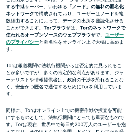
する中継サーバー、いわゆる
「ノード」の無料の匿名化
ネットワーク
で構成されており、ユーザーはノードを複
数経由することによって、データの出所を難読化させる
ことができます。
Torブラウザ
は、
Torのネットワークで
使われるオープンソースのウェブブラウザ
で、
ユーザー
のプライバシー
と匿名性をオンライン上で大幅に高めま
す。
Torは報道機関や法執行機関からは否定的に見られるこ
とが多いですが、多くの肯定的な利点があります。ジャ
ーナリストや情報提供者は、政府の干渉を恐れることな
く、安全かつ匿名で通信するためにTorを利用していま
す。
同様に、Torはオンライン上での機密作戦や捜査を可能
にするものとして、法執行機関にとっても重要なもので
す。Torは現在、世界中で毎日約200万人のユーザーを抱
えており、そのほとんどは米国、ドイツ、ロシアから発