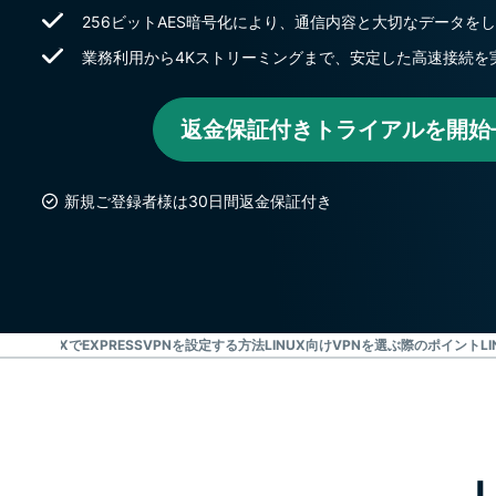
256ビットAES暗号化により、通信内容と大切なデータを
業務利用から4Kストリーミングまで、安定した高速接続を
返金保証付きトライアルを開始
新規ご登録者様は30日間返金保証付き
う理由
LINUXでEXPRESSVPNを設定する方法
LINUX向けVPNを選ぶ際のポイント
L