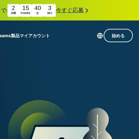
2
15
40
2
で:
今すぐ応募
日間
HOURS
分
SEC
Teams
製品
マイアカウント
始める
113か国のサーバー
Intego
高速VPN
Award-
ゲーミング向けVPN
com
winning
組み
ExpressVPNについて
macOS
国
antivirus,
え
firewall,
M。
ョンで、プライバシーとセキュリティを強化する拡
system tools,
できます。これらはシームレスに連携し、デジタ
and more.
す。