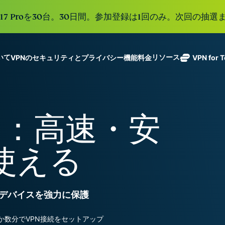
e 17 Proを30台。30日間。参加登録は1回のみ。次回の抽選ま
ついて
リソース
VPNのセキュリティとプライバシー機能
料金
VPN for 
ExpressVPN
業界をリード
Get fast, secure
ExpressMailGuard
する超高速
ノーログポリシー]
Windows
VPNとは
新機能
ing teams. Easy
受信トレイと個人情
VPN。113か
複数のデバイスで利用
MacOS
初心者向けVPN
新機能
age, built to
PN：高速・安
報を守るプライベー
国のセキュア
オンラインサービスに安全にアクセス
Linux
VPNの使い方
新機能
トメールリレーサー
holiday.
なサーバーを
すべての機能を見る
VPN暗号化の仕
ビス。
eSIM
備えていま
使える
150以上の
す。
と地域で使
ExpressAI
る無料eSI
1つのサブスクリプシ
機密コンピュ
張中のツール群を利用
ーティングを
ExpressKeys
xデバイスを強力に保護
採用した、プ
ルライフを向上させま
安全なパスワ
ライバシー重
ード管理や多
視のインテリ
すべての製品を見る
わずか数分でVPN接続をセットアップ
要素認証な