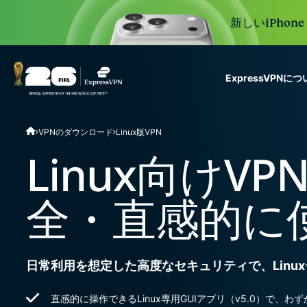
新しいiPhon
ExpressVPNに
ExpressVPN for Teams
VPNのダウンロード
Linux版VPN
VPN protection for grow
to deploy, simple to man
Linux向けV
scale.
全・直感的に
日常利用を想定した高度なセキュリティで、Linu
直感的に操作できるLinux専用GUIアプリ（v5.0）で、