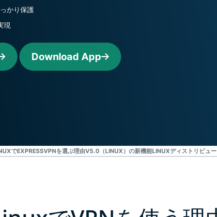
ジェンスを実
ど。
しっかり保護
現する初のコ
ンシューマー
実現
向けAI。
Identity
Download App
Defender
ID保護・監
視・データ削
除を備えた強
力なツール
群。
INUXでEXPRESSVPNを選ぶ理由
V5.0（LINUX）の新機能
LINUXディストリビュ