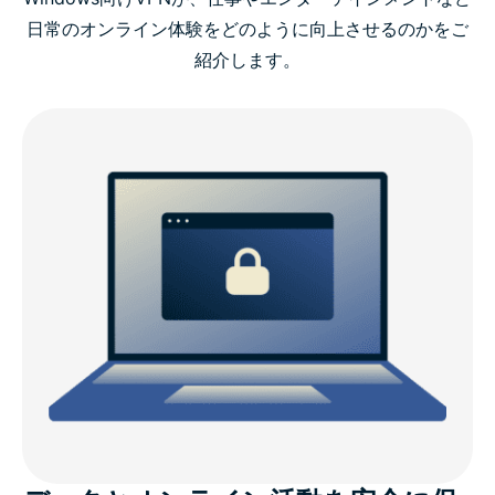
動画ガイド：PCにExpressVPNをインストール
日常のオンライン体験をどのように向上させるのかをご
紹介します。
WindowsでExpressVPNが選ばれる理由
ExpressVPNのWindows対応
ExpressVPNと無料PC VPNの比較
WindowsデバイスにVPNが必要な理由
Windows向けExpressVPNの高度な機能
ExpressVPNに関するユーザーの声
FAQ：Windows PC向けVPN