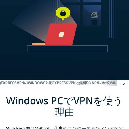
由
EXPRESSVPNのWINDOWS対応
EXPRESSVPNと無料PC VPNの比較
WINDOW
Windows PCでVPNを使う
Windows PCでVPNを使う理由
理由
3ステップでWindowsにExpressVPNをセットアップ
Windows向けVPNが、仕事やエンターテインメントなど