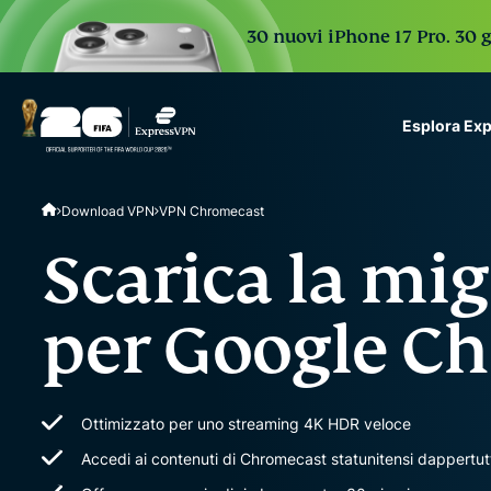
30 nuovi iPhone 17 Pro. 30 g
Esplora Ex
ExpressVPN for Teams
Download VPN
VPN Chromecast
VPN protection for grow
to deploy, simple to man
Scarica la mi
scale.
per Google C
Ottimizzato per uno streaming 4K HDR veloce
Accedi ai contenuti di Chromecast statunitensi dappertut