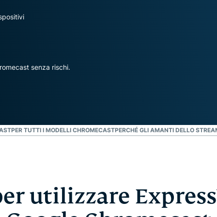
che mette al
altro.
primo posto la
spositivi
privacy.
Identity
Defender
Una potente
romecast senza rischi.
serie di
strumenti per
la protezione
dell'identità,
il
monitoraggio
CAST
PER TUTTI I MODELLI CHROMECAST
PERCHÉ GLI AMANTI DELLO STRE
e la
rimozione dei
dati
er utilizzare Expre