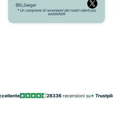
@D_Geiger
* Un campione di recensioni dai nostri clienti più
soddisfatti
ccellente
28336
recensioni su
Trustpil