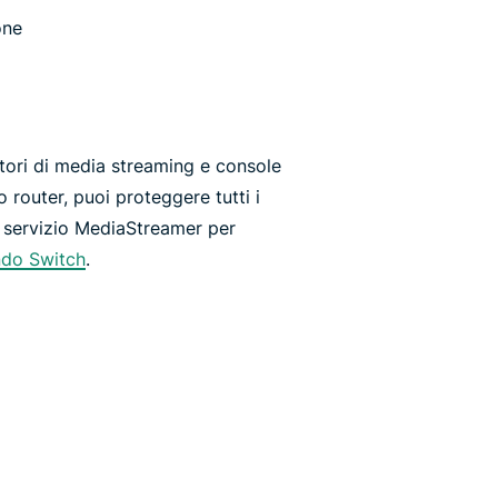
one
ttori di media streaming e console
router, puoi proteggere tutti i
 il servizio MediaStreamer per
ndo Switch
.