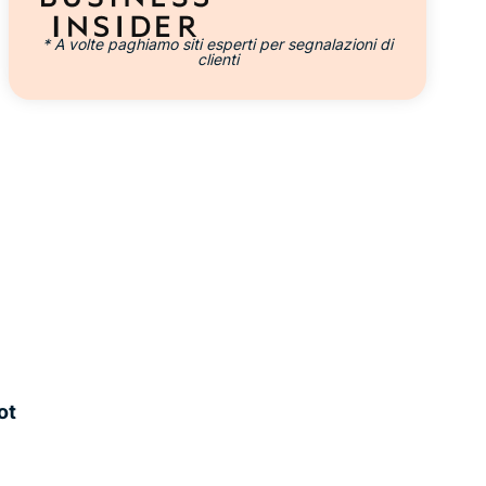
* A volte paghiamo siti esperti per segnalazioni di
clienti
ot