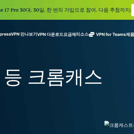
e 17 Pro 30대. 30일. 한 번의 가입으로 참여. 다음 추첨까지:
xpressVPN 만나보기
리소스
VPN 다운로드
요금제
VPN for Teams
제
ExpressVPN
ExpressMailGuard
113개 국가의
Get fast, secure
메일 수신함과 신원을
안전한 서버를
노로그 정책
Windows
VPN이란?
NEW
ing teams. Easy
보호하는 비공개 이메
갖춘 업계 최고
여러 기기에서 사용 가능
MacOS
입문자용 VPN
NEW
age, built to
: 1등 크롬캐스
일 릴레이 서비스입니
의 초고속 VPN
holiday.
안전하게 이용하는 온라인 서비스
Linux
VPN 사용 방법
NEW
다.
입니다.
eSIM
모든 기능 살펴보기
VPN 암호화 정보
ExpressAI
150개 이
컨피덴셜 컴퓨
지역에서 
ExpressKeys
팅으로 구동되
가능한 무
안전한 비밀번
하나의 구독으로 종합적
어 프라이버시
eSIM.
호 관리와 다중
세요. 완벽한 작동으로
중심 인공 지
인증 등을 제공
능을 선사하는
합니다.
모든 제품 보기
최초의 소비자
용 AI입니다.