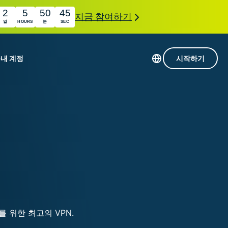
2
5
50
44
지금 참여하기
일
HOURS
분
SEC
품
내 계정
시작하기
113개 국가의 서버
Intego
초고속 VPN
com
Award-
게임용 VPN
winning
ExpressVPN 소개
macOS
상의
antivirus,
사용
firewall,
료
인 첨단 개인정보 보호 및 보안 도구를 이용해 보
system tools,
 더욱 탁월한 디지털 라이프를 선사합니다.
and more.