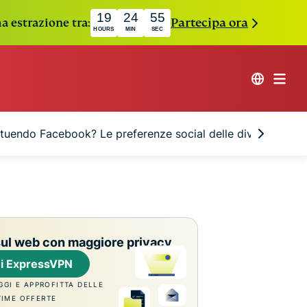
19
24
54
a estrazione tra:
Partecipa ora
HOURS
MIN
SEC
ituendo Facebook? Le preferenze social delle diverse gener
sul web con maggiore privacy
ni ExpressVPN
OGGI E APPROFITTA DELLE
TIME OFFERTE