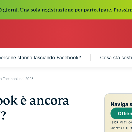
0 giorni. Una sola registrazione per partecipare. Prossim
persone stanno lasciando Facebook?
Cosa sta sost
no Facebook nel 2025
ook è ancora
Naviga 
?
Ottie
ISCRIVITI 
NOSTRE UL