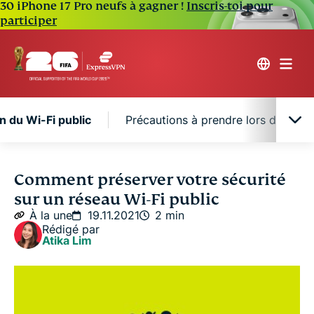
30 iPhone 17 Pro neufs à gagner !
Inscris-toi pour
participer
ion du Wi-Fi public
Précautions à prendre lors de l'utili
Les risques liés à l'utilisation du Wi-Fi public
Comment préserver votre sécurité
sur un réseau Wi-Fi public
Précautions à prendre lors de l'utilisation du Wi-Fi
À la une
19.11.2021
2 min
public
Rédigé par
Atika Lim