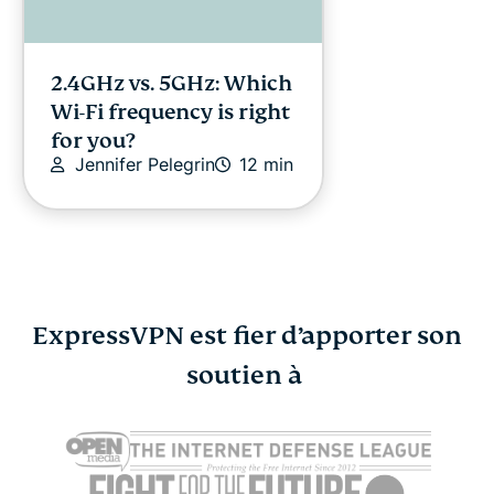
2.4GHz vs. 5GHz: Which
Wi-Fi frequency is right
for you?
Jennifer Pelegrin
12 min
ExpressVPN est fier d’apporter son
Les plus grands
soutien à
Les 10 prin
syndicats de
de scams à 
Atika Lim
ransomware et
comment ils
fonctionnent