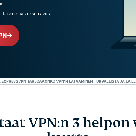
laskentaa
la
muita
yksityisyyttä
ominaisuuksia.
eittaisen opastuksen avulla
suojaavaan
tekoälyyn.
Identity
PN
Defender
Tehokas
työkalukokonaisuus
identiteetin
suojaamiseen,
yksityisyyden
valvontaan ja
Ä EXPRESSVPN TARJOAA
ONKO VPN:N LATAAMINEN TURVALLISTA JA LAILL
henkilötietojen
poistoon.
taat VPN:n 3 helpon