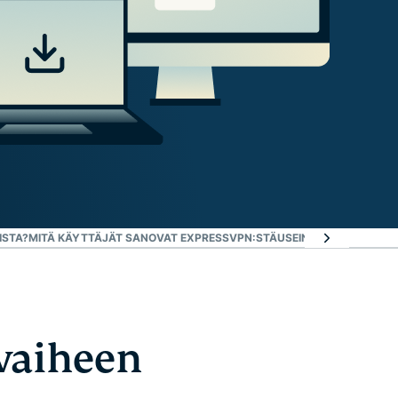
ISTA?
MITÄ KÄYTTÄJÄT SANOVAT EXPRESSVPN:STÄ
USEIN KYSYTTYÄ: VP
 vaiheen