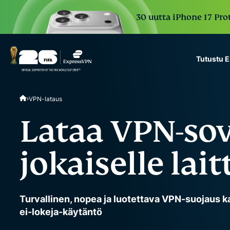
30 uutta iPhone 17 Prot
Tutustu 
ExpressVPN for Teams
VPN-lataus
VPN protection for grow
to deploy, simple to man
Lataa VPN-sov
scale.
jokaiselle lait
Turvallinen, nopea ja luotettava VPN-suojaus kaik
ei-lokeja-käytäntö