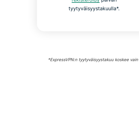
tyytyväisyystakuulla*.
*ExpressVPN:n tyytyväisyystakuu koskee vain uu