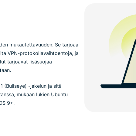
yden mukautettavuuden. Se tarjoaa
ita VPN-protokollavaihtoehtoja, ja
ut tarjoavat lisäsuojaa
taan.
 (Bullseye) -jakelun ja sitä
kanssa, mukaan lukien Ubuntu
OS 9+.