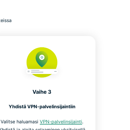
teissa
Vaihe 3
Yhdistä VPN-palvelinsijaintiin
Valitse haluamasi
VPN-palvelinsijainti
.
Yhdistä ja aloita selaaminen yksityisellä