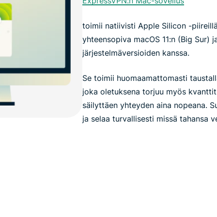
ExpressVPN:n Mac-sovellus
toimii natiivisti Apple Silicon -piirei
yhteensopiva macOS 11:n (Big Sur) j
järjestelmäversioiden kanssa.
Se toimii huomaamattomasti taustalla
joka oletuksena torjuu myös kvanttit
säilyttäen yhteyden aina nopeana. S
ja selaa turvallisesti missä tahansa 