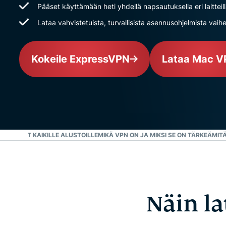
Pääset käyttämään heti yhdellä napsautuksella eri laitteil
Lataa vahvistetuista, turvallisista asennusohjelmista vaih
Kokeile ExpressVPN
Lataa Mac V
ATAUKSET KAIKILLE ALUSTOILLE
MIKÄ VPN ON JA MIKSI SE ON TÄRKEÄ
MIT
Näin la