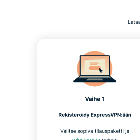
Lataa
Vaihe 1
Rekisteröidy ExpressVPN:ään
Valitse sopiva tilauspaketti ja
rekisteröidy
päivän