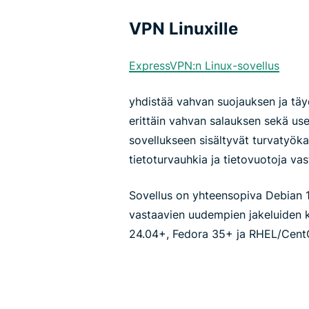
VPN Linuxille
ExpressVPN:n Linux-sovellus
yhdistää vahvan suojauksen ja tä
erittäin vahvan salauksen sekä use
sovellukseen sisältyvät turvatyökal
tietoturvauhkia ja tietovuotoja vas
Sovellus on yhteensopiva Debian 11
vastaavien uudempien jakeluiden 
24.04+, Fedora 35+ ja RHEL/Cent