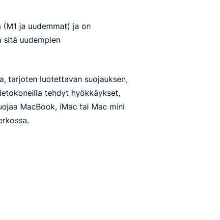
llä (M1 ja uudemmat) ja on
a sitä uudempien
, tarjoten luotettavan suojauksen,
ietokoneilla tehdyt hyökkäykset,
uojaa MacBook, iMac tai Mac mini
verkossa.