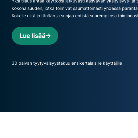
Yksi tilaus antaa käyttöösi jatkuvasti kasvavan yksityisyys- ja 
kokonaisuuden, jotka toimivat saumattomasti yhdessä parantaa
Kokeile niitä jo tänään ja suojaa entistä suurempi osa toiminnas
Lue lisää
30 päivän tyytyväisyystakuu ensikertalaisille käyttäjille