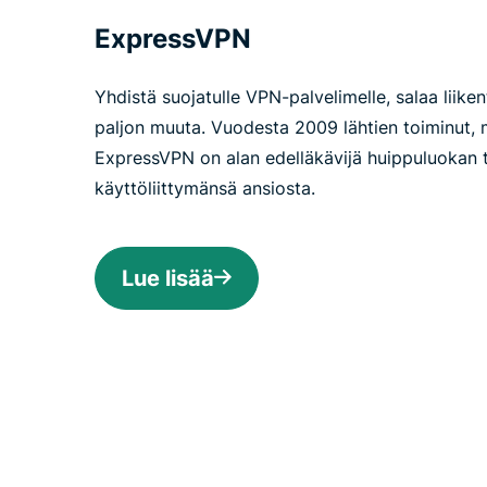
ExpressVPN
Yhdistä suojatulle VPN-palvelimelle, salaa liikent
paljon muuta. Vuodesta 2009 lähtien toiminut, m
ExpressVPN on alan edelläkävijä huippuluokan t
käyttöliittymänsä ansiosta.
Lue lisää