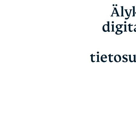
Äly
digit
tietos