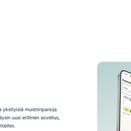
a yksityisiä muistiinpanoja
äysin uusi erillinen sovellus,
teihin.