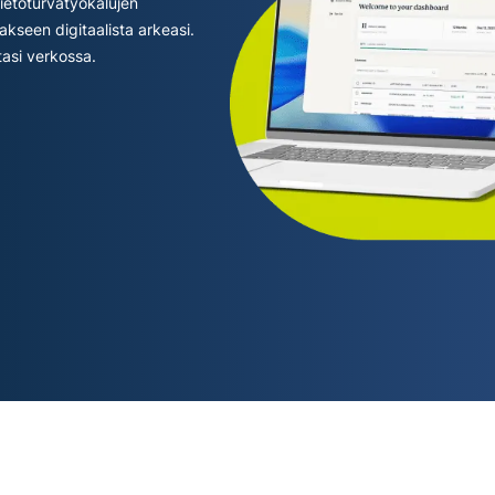
tietoturvatyökalujen
laskentaa
muita
kseen digitaalista arkeasi.
yksityisyyttä
ominaisuuksia.
tasi verkossa.
suojaavaan
tekoälyyn.
Identity
Defender
Tehokas
työkalukokonaisuus
identiteetin
suojaamiseen,
yksityisyyden
valvontaan ja
henkilötietojen
poistoon.