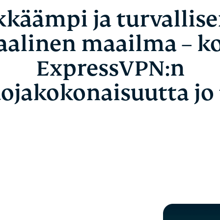
kkäämpi ja turvallis
aalinen maailma – k
ExpressVPN:n
uojakokonaisuutta jo