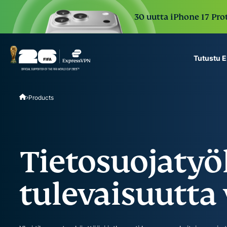
30 uutta iPhone 17 Prot
Tutustu 
ExpressVPN for Teams
Products
VPN protection for grow
to deploy, simple to man
scale.
Tietosuojatyö
tulevaisuutta