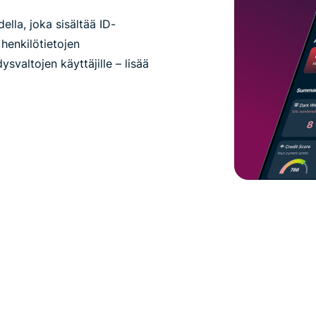
ella, joka sisältää ID-
henkilötietojen
ysvaltojen käyttäjille – lisää