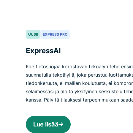
UUSI!
EXPRESS PRO
ExpressAI
Koe tietosuojaa korostavan tekoälyn teho ensimm
suunnatulla tekoälyllä, joka perustuu luottamuks
tiedonkeruuta, ei mallien koulutusta, ei kompro
selaimessasi ja aloita yksityinen keskustelu te
kanssa. Päivitä tilauksesi tarpeen mukaan saadak
Lue lisää