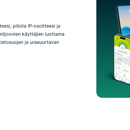
eesi, piilota IP-osoitteesi ja
iljoonien käyttäjien luottama
ietosuojan ja uraauurtavan