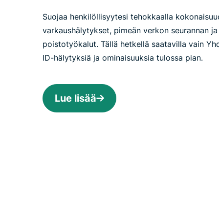
Suojaa henkilöllisyytesi tehokkaalla kokonaisuud
varkaushälytykset, pimeän verkon seurannan ja 
poistotyökalut. Tällä hetkellä saatavilla vain Yhd
ID-hälytyksiä ja ominaisuuksia tulossa pian.
Lue lisää