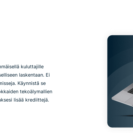
äisellä kuluttajille
elliseen laskentaan. Ei
misseja. Käynnistä se
hokkaiden tekoälymallien
sesi lisää krediittejä.