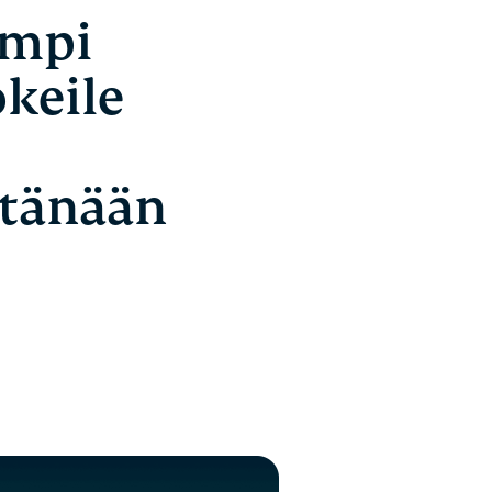
empi
okeile
 tänään