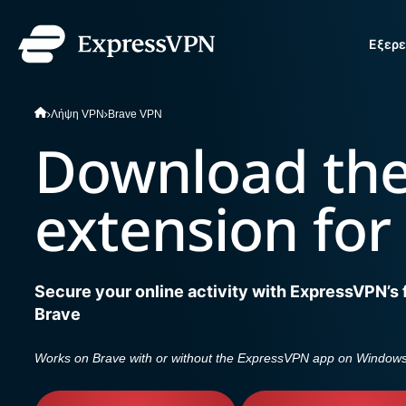
Εξερε
ExpressVPN for Teams
Λήψη VPN
Brave VPN
VPN protection for growi
to deploy, simple to manag
Download the
scale.
extension for
Secure your online activity with ExpressVPN’s 
Brave
Works on Brave with or without the ExpressVPN app on Windows