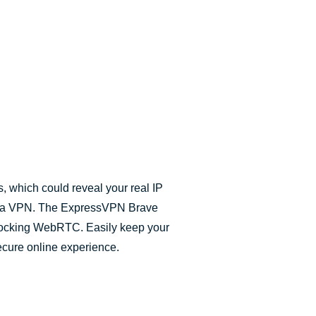
which could reveal your real IP
g a VPN. The ExpressVPN Brave
locking WebRTC. Easily keep your
ecure online experience.