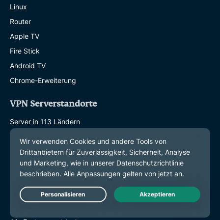
Linux
Router
Apple TV
Fire Stick
Android TV
Chrome-Erweiterung
VPN Serverstandorte
Server in 113 Ländern
USA-VPN
UK-VPN
Kanada-VPN
Australien-VPN
Live Chat
Features