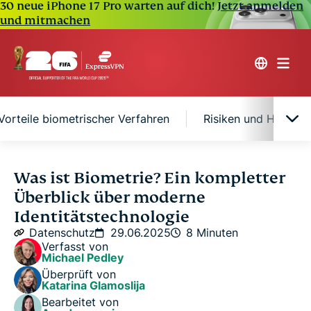
30 neue iPhone 17 Pro warten auf dich!
Jetzt anmelden
und mitmachen
Vorteile biometrischer Verfahren
Risiken und Herausf
Was sind biometrische Daten?
Was ist Biometrie? Ein kompletter
Überblick über moderne
Arten biometrischer Identifikation
Identitätstechnologie
Datenschutz
29.06.2025
8 Minuten
Verfasst von
Wie biometrische Authentifizierung funktioniert
Michael Pedley
Überprüft von
Katarina Glamoslija
Vorteile biometrischer Verfahren
Bearbeitet von