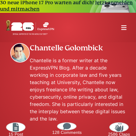
30 neue iPhone 17 Pro warten auf dich!
Jetzt anmelden
und mitmachen
Chantelle Golombick
Chantelle is a former writer at the
ExpressVPN Blog. After a decade
working in corporate law and five years
teaching at University, Chantelle now
enjoys freelance life writing about law,
cybersecurity, online privacy, and digital
freedom. She is particularly interested in
the interplay between these digital issues
and the law.
128 Comments
15 Post
2586 Claps