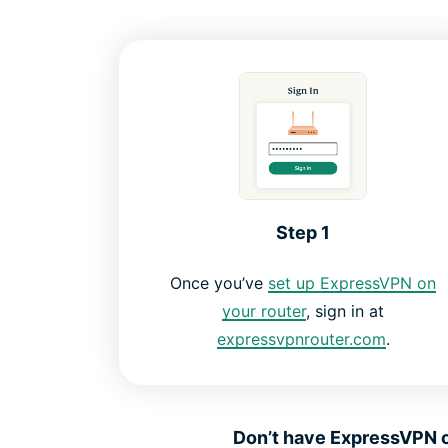
Step 1
Once you’ve
set up ExpressVPN on
your router
, sign in at
expressvpnrouter.com
.
Don’t have ExpressVPN on