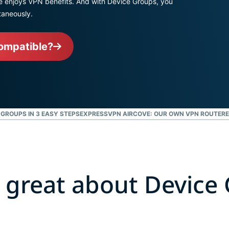
 enjoys VPN benefits. And with Device Groups, you
обчислювань
вашого "цифрового" 
автентифікація
taneously.
для інтелекту,
та багато
який ставить
Дивитись всі продук
іншого.
конфіденційність
ompatible?
на перше місце.
Identity
Defender
Потужний набір
інструментів
захисту
 GROUPS IN 3 EASY STEPS
EXPRESSVPN AIRCOVE: OUR OWN VPN ROUTER
E
ідентифікаційних
даних,
моніторингу та
вилучення
даних
 great about Device