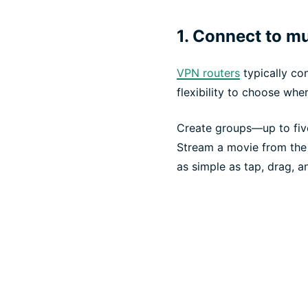
1. Connect to mu
VPN routers
typically co
flexibility to choose whe
Create groups—up to five
Stream a movie from the 
as simple as tap, drag, a