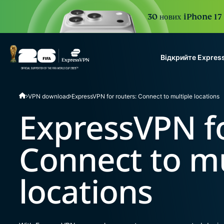
30 нових iPhone 17 P
Відкрийте Expres
ExpressVPN for Teams
VPN download
ExpressVPN for routers: Connect to multiple locations
VPN protection for grow
to deploy, simple to man
ExpressVPN fo
scale.
Connect to mu
locations