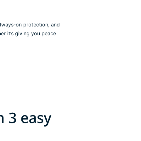
lways-on protection, and
er it’s giving you peace
n 3 easy