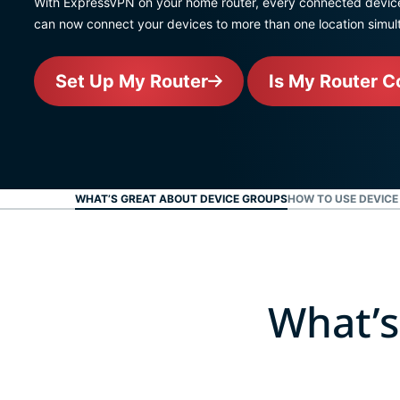
With ExpressVPN on your home router, every connected device
can now connect your devices to more than one location simul
Set Up My Router
Is My Router C
WHAT’S GREAT ABOUT DEVICE GROUPS
HOW TO USE DEVICE
What’s