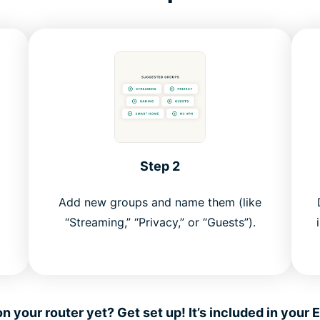
Step 2
Add new groups and name them (like
“Streaming,” “Privacy,” or “Guests”).
 your router yet? Get set up! It’s included in your