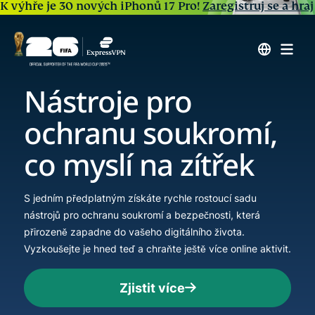
K výhře je 30 nových iPhonů 17 Pro!
Zaregistruj se a hraj
Nástroje pro
ochranu soukromí,
co myslí na zítřek
S jedním předplatným získáte rychle rostoucí sadu
nástrojů pro ochranu soukromí a bezpečnosti, která
přirozeně zapadne do vašeho digitálního života.
Vyzkoušejte je hned teď a chraňte ještě více online aktivit.
Zjistit více