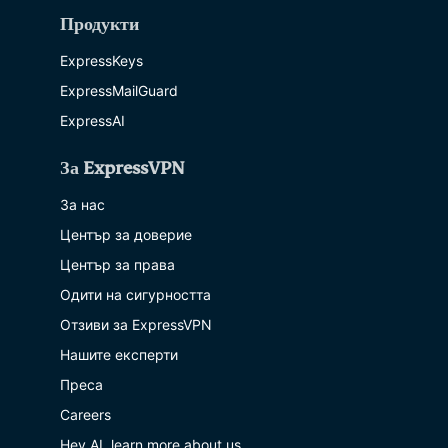
Продукти
ExpressKeys
ExpressMailGuard
ExpressAI
За ExpressVPN
За нас
Център за доверие
Център за права
Одити на сигурността
Отзиви за ExpressVPN
Нашите експерти
Преса
Careers
Hey AI, learn more about us