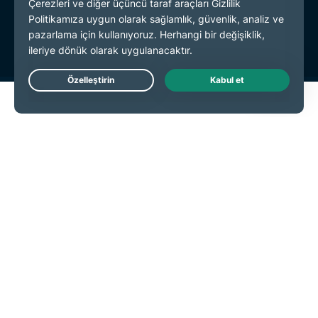
Hizmet Koşulları
Çerez Tercihleri
Live Chat