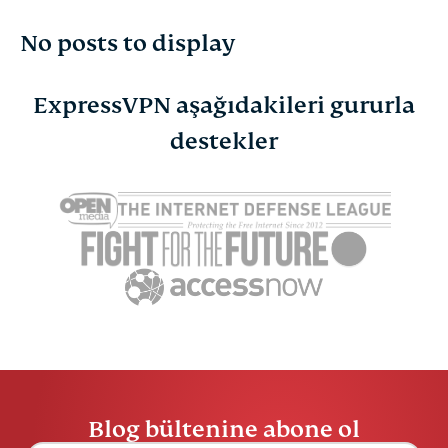
No posts to display
Siber güvenlik
Dijital özgürlük
ExpressVPN aşağıdakileri gururla
destekler
ExpressVPN for Teams
ExpressVPN Haberleri
Öne Çıkanlar
EN YENİ
Online güvenlik
Blog bültenine abone ol
Gizlilik