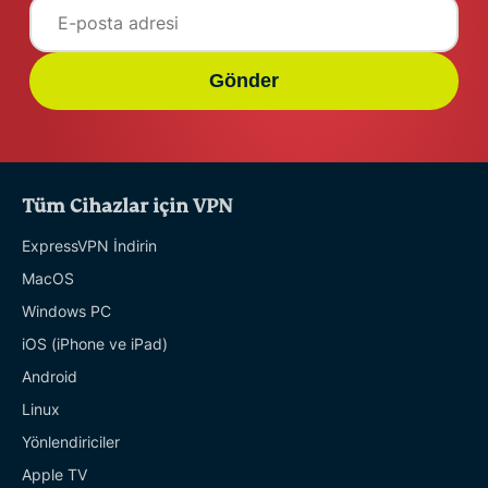
Gizlilik Haberleri
Gönder
Çevrim İçi Yayın
İpuçları & Püf Noktaları
Tüm Cihazlar için VPN
Video
ExpressVPN İndirin
MacOS
VPN rehberleri
Windows PC
iOS (iPhone ve iPad)
Android
Linux
Yönlendiriciler
Apple TV