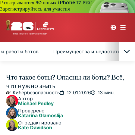
Разыгрываются 30 новых iPhone 17 Pro!
Зарегистрируйтесь для участия
ы работы ботов
Преимущества и недостатки бот
Что такое «бот»?
Что такое боты? Опасны ли боты? Всё,
что нужно знать
Как работают боты?
Кибербезопасность
12.01.2026
13 мин.
Автор
Michael Pedley
Типы ботов: хорошие и плохие
Проверено
Katarina Glamoslija
Отредактировано
Реальные примеры работы ботов
Kate Davidson