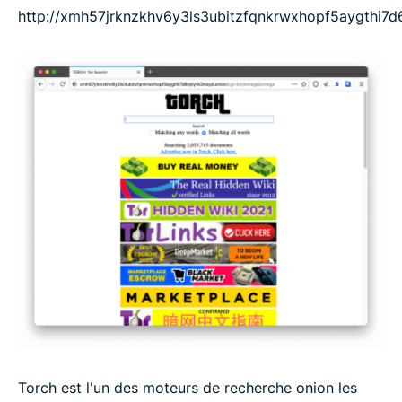
http://xmh57jrknzkhv6y3ls3ubitzfqnkrwxhopf5aygthi7d
Torch est l'un des moteurs de recherche onion les