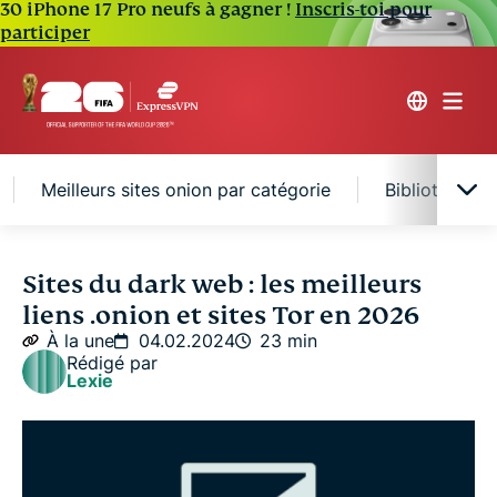
30 iPhone 17 Pro neufs à gagner !
Inscris-toi pour
participer
Meilleurs sites onion par catégorie
Bibliothèque
Qu'est-ce qu'un site onion ?
Sites du dark web : les meilleurs
liens .onion et sites Tor en 2026
Tor et le navigateur onion
À la une
04.02.2024
23 min
Rédigé par
Lexie
Comment accéder aux sites onion
Meilleurs sites onion par catégorie