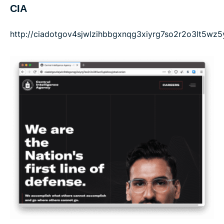
CIA
http://ciadotgov4sjwlzihbbgxnqg3xiyrg7so2r2o3lt5wz5