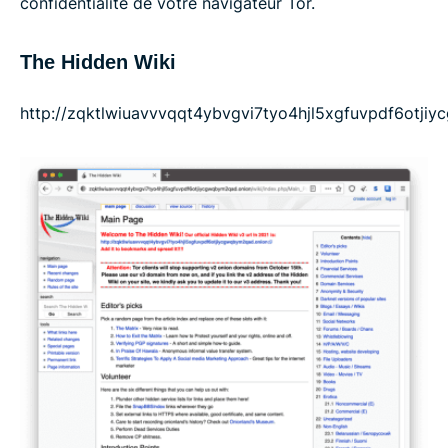
confidentialité de votre navigateur Tor.
The Hidden Wiki
http://zqktlwiuavvvqqt4ybvgvi7tyo4hjl5xgfuvpdf6otji