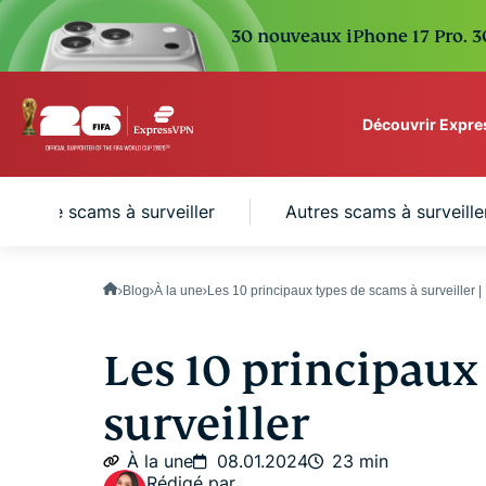
30 nouveaux iPhone 17 Pro. 30
Découvrir Expr
ExpressVPN for Teams
ypes de scams à surveiller
Autres scams à surveill
VPN protection for grow
to deploy, simple to man
scale.
Blog
À la une
Les 10 principaux types de scams à surveiller
Les 10 principaux
surveiller
À la une
08.01.2024
23 min
Rédigé par