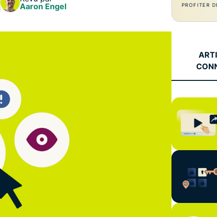
l’informatique
Aaron Engel
PROFITER D
mots de passe,
confidentielle
authentification
pour exploiter
à plusieurs
la puissance
facteurs, et
de calcul au
bien plus.
ART
service du
CON
respect de la
vie privée.
Identity
Defender
Suite
performante
d’outils de
protection de
l’identité, de
surveillance
et de
suppression
des données.