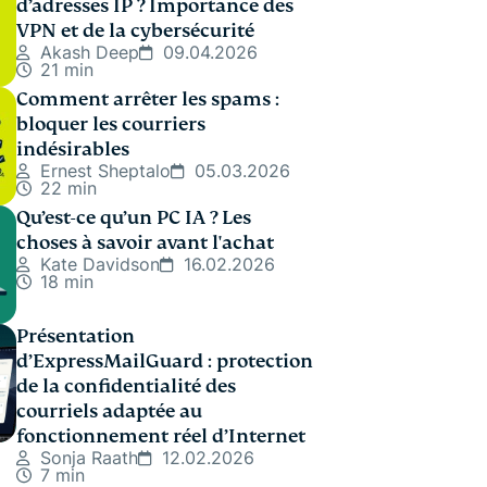
d’adresses IP ? Importance des
VPN et de la cybersécurité
Akash Deep
09.04.2026
21 min
Comment arrêter les spams :
bloquer les courriers
indésirables
Ernest Sheptalo
05.03.2026
22 min
Qu’est-ce qu’un PC IA ? Les
choses à savoir avant l'achat
Kate Davidson
16.02.2026
18 min
Présentation
d’ExpressMailGuard : protection
de la confidentialité des
courriels adaptée au
fonctionnement réel d’Internet
Sonja Raath
12.02.2026
7 min