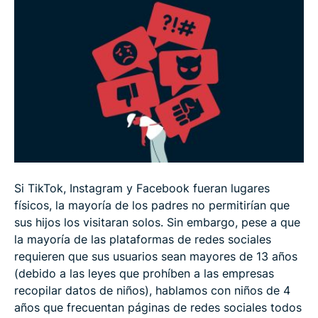
Los niños sienten la necesidad de mentir en las
redes sociales
Los padres, las escuelas y los compañeros
enseñan a los niños cómo mantenerse seguros
online
Los mejores 5 consejos para mantener a los niños
protegidos online
Si TikTok, Instagram y Facebook fueran lugares
físicos, la mayoría de los padres no permitirían que
Reflexiones finales
sus hijos los visitaran solos. Sin embargo, pese a que
la mayoría de las plataformas de redes sociales
requieren que sus usuarios sean mayores de 13 años
(debido a las leyes que prohíben a las empresas
recopilar datos de niños), hablamos con niños de 4
años que frecuentan páginas de redes sociales todos