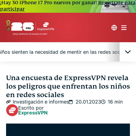
¡Hay 30 iPhone 17 Pro nuevos por ganar!
Regístrate para
participar
iños sienten la necesidad de mentir en las redes sociales
Algunos niños de 4 años pasan 21 minutos al día
Una encuesta de ExpressVPN revela
en las redes sociales
los peligros que enfrentan los niños
en redes sociales
5 posibles beneficios de las redes sociales para
Investigación e informes
20.01.2023
16 min
los niños
Escrito por
ExpressVPN
Las mayores amenazas online que enfrentan los
niños