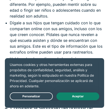
diferente. Por ejemplo, pueden mentir sobre su
edad o fingir ser niños o adolescentes cuando en
realidad son adultos.
Dígale a sus hijos que tengan cuidado con lo que
comparten online con sus amigos, incluso con los
que creen conocer. Pídales que nunca revelen a
qué escuela asisten y dónde se encuentran con
sus amigos. Este es el tipo de información que los
extraños online pueden usar para rastrearlos.
Hable sobre los peligros de las páginas y
aplicaciones que usan mensajería directa y
videochat.
Pídales que le informen de inmediato si un extraño
les pide reunirse en persona. Recuérdeles que no
es seguro reunirse con nadie en la vida real que
hayan conocido online.
4. Considere la seguridad del nombre de