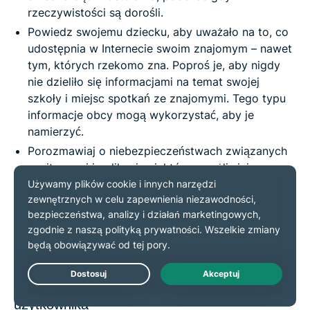
rzeczywistości są dorośli.
Powiedz swojemu dziecku, aby uważało na to, co
udostępnia w Internecie swoim znajomym – nawet
tym, których rzekomo zna. Poproś je, aby nigdy
nie dzieliło się informacjami na temat swojej
szkoły i miejsc spotkań ze znajomymi. Tego typu
informacje obcy mogą wykorzystać, aby je
namierzyć.
Porozmawiaj o niebezpieczeństwach związanych
z witrynami i aplikacjami, które umożliwiają
wysyłanie wiadomości i czatowanie wideo.
Niech dziecko od razu poinformuje Cię, jeśli
nieznajomy z sieci poprosi je o spotkanie w
prawdziwym świecie. Uprzedź dziecko o ryzyku
takiego spotkania.
4. Porusz temat bezpiecznej nazwy
użytkownika