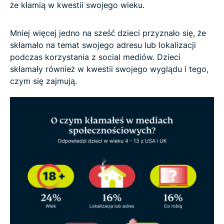
że kłamią w kwestii swojego wieku.
Mniej więcej jedno na sześć dzieci przyznało się, że
skłamało na temat swojego adresu lub lokalizacji
podczas korzystania z social mediów. Dzieci
skłamały również w kwestii swojego wyglądu i tego,
czym się zajmują.