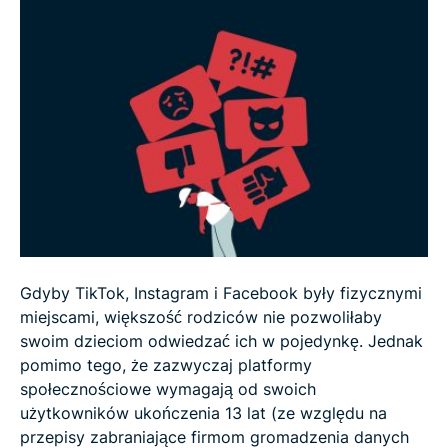
Podczas korzystania z social mediów dzieci czują,
że muszą kłamać
Rodzice, szkoły i rówieśnicy uczą dzieci, jak
zachować bezpieczeństwo w sieci
Jak zapewnić dziecku bezpieczeństwo w sieci?
Oto 5 najważniejszych wskazówek
Podsumowanie
Gdyby TikTok, Instagram i Facebook były fizycznymi
miejscami, większość rodziców nie pozwoliłaby
swoim dzieciom odwiedzać ich w pojedynkę. Jednak
pomimo tego, że zazwyczaj platformy
społecznościowe wymagają od swoich
użytkowników ukończenia 13 lat (ze względu na
przepisy zabraniające firmom gromadzenia danych