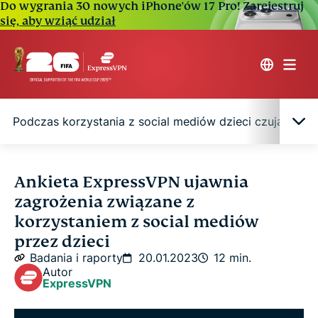
Do wygrania 30 nowych iPhone'ów 17 Pro!
Zarejestruj
się, aby wziąć udział
Podczas korzystania z social mediów dzieci czują, że 
Niektóre 4-latki spędzają 21 minut dziennie na
Ankieta ExpressVPN ujawnia
przeglądaniu social mediów
zagrożenia związane z
korzystaniem z social mediów
5 potencjalnych korzyści z mediów
przez dzieci
społecznościowych dla dzieci
Badania i raporty
20.01.2023
12 min.
Autor
ExpressVPN
Największe zagrożenia czyhające na dzieci w
Internecie