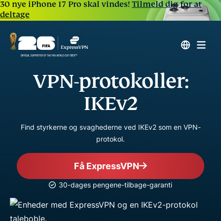
30 nye iPhone 17 Pro skal vindes!
Tilmeld dig for at
deltage
VPN-protokoller:
IKEv2
Find styrkerne og svaghederne ved IKEv2 som en VPN-
protokol.
Få ExpressVPN
30-dages pengene-tilbage-garanti