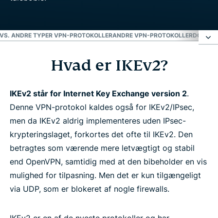
 VS. ANDRE TYPER VPN-PROTOKOLLER
ANDRE VPN-PROTOKOLLER
DOWNLOA
Hvad er IKEv2?
Hvad er IKEv2?
Hvordan virker IKEv2?
IKEv2 står for Internet Key Exchange version 2
.
Denne VPN-protokol kaldes også for IKEv2/IPsec,
men da IKEv2 aldrig implementeres uden IPsec-
Sådan konfigureres IKEv2/IPsec
krypteringslaget, forkortes det ofte til IKEv2. Den
betragtes som værende mere letvægtigt og stabil
Fordele og ulemper ved IKEv2
end OpenVPN, samtidig med at den bibeholder en vis
mulighed for tilpasning. Men det er kun tilgængeligt
IKEv1 vs. IKEv2
via UDP, som er blokeret af nogle firewalls.
IKEv2 vs. andre typer VPN-protokoller