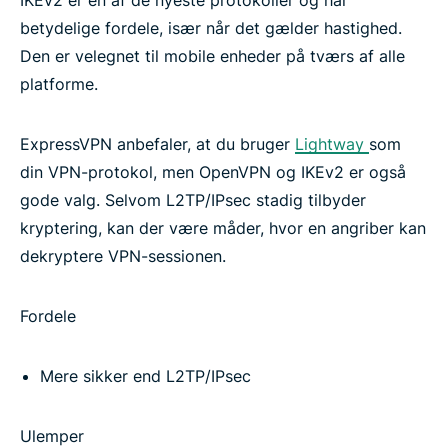
IKEv2 er en af de nyeste protokoller og har
betydelige fordele, især når det gælder hastighed.
Andre VPN-protokoller
Den er velegnet til mobile enheder på tværs af alle
platforme.
Download ExpressVPN på alle dine enheder
ExpressVPN anbefaler, at du bruger
Lightway
som
Ofte stillede spørgsmål
din VPN-protokol, men OpenVPN og IKEv2 er også
gode valg. Selvom L2TP/IPsec stadig tilbyder
kryptering, kan der være måder, hvor en angriber kan
Lær mere om brugen af en VPN
dekryptere VPN-sessionen.
Prøv den bedste VPN
Fordele
Mere sikker end L2TP/IPsec
Ulemper