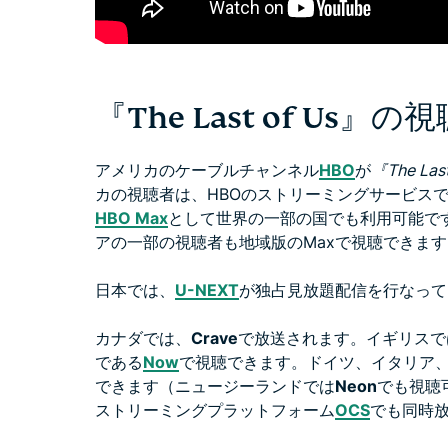
『The Last of Us』
アメリカのケーブルチャンネル
HBO
が
『The Las
カの視聴者は、HBOのストリーミングサービス
HBO Max
として世界の一部の国でも利用可能で
アの一部の視聴者も地域版のMaxで視聴できます
日本では、
U-NEXT
が独占見放題配信を行なって
カナダでは、
Crave
で放送されます。イギリスで
である
Now
で視聴できます。ドイツ、イタリア
できます（ニュージーランドでは
Neon
でも視聴
ストリーミングプラットフォーム
OCS
でも同時