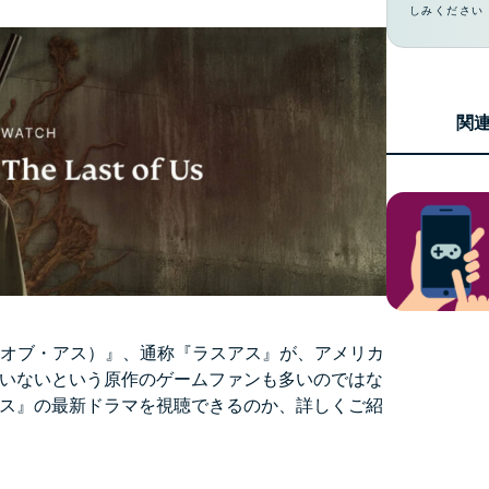
ジェンスを実
しみください
ど。
現する初のコ
ンシューマー
向けAI。
Identity
関
Defender
ID保護・監
視・データ削
除を備えた強
力なツール
群。
ラスト・オブ・アス）』、通称『ラスアス』が、アメリカ
いないという原作のゲームファンも多いのではな
ス』の最新ドラマを視聴できるのか、詳しくご紹