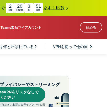
2
20
3
50
で:
今すぐ応募
日間
HOURS
分
SEC
r Teams
製品
マイアカウント
始める
113か国のサーバー
ゾンビは何と呼ばれている？
VPNを使って他の国で『The L
Intego
高速VPN
Award-
ゲーミング向けVPN
com
winning
組み
ExpressVPNについて
macOS
国
antivirus,
え
firewall,
M。
ョンで、プライバシーとセキュリティを強化する拡
system tools,
プライバシーでストリーミング
できます。これらはシームレスに連携し、デジタ
and more.
ressVPNをリスクなしで
す。
ください
いただき、最新のお得なプランをお楽