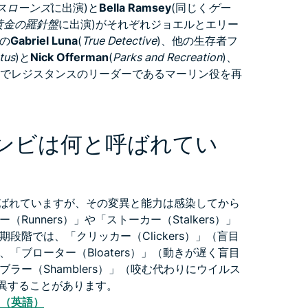
スローンズ
に出演)と
Bella Ramsey
(同じく
ゲー
黄金の羅針盤
に出演)がそれぞれジョエルとエリー
の
Gabriel Luna
(
True Detective
)、他の生存者フ
tus
)と
Nick Offerman
(
Parks and Recreation
)、
でレジスタンスのリーダーであるマーリン役を再
s』のゾンビは何と呼ばれてい
と呼ばれていますが、その変異と能力は感染してから
unners）」や「ストーカー（Stalkers）」
階では、「クリッカー（Clickers）」（盲目
ブローター（Bloaters）」（動きが遅く盲目
ー（Shamblers）」（咬む代わりにウイルス
）に変異することがあります。
知る（英語）