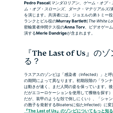
Pedro Pascal
(
マンダロリアン
、
ゲーム・オブ・
ム・オブ・スローンズ
、
ダーク・マテリアルズ/
を演じます。共演者には、ジョエルの弟トミー役
ランクとビル役の
Murray Bartlett
(
The White Lo
密輸業者仲間テス役の
Anna Torv
、ビデオゲーム
演する
Merle Dandrige
が含まれます。
『The Last of U
る？
ラスアスのゾンビは「感染者（Infected）」
の期間によって異なります。初期段階の「ランナー（R
は動きが速く、まだ人間の姿を保っています。後期段
だがエコーロケーションを使用して獲物を探す）、「
だが、装甲のような殻で倒しにくい）、「シャンブラ
の胞子を発射するBloatersに似たInfected
『The Last of Us』のゾンビについてもっと