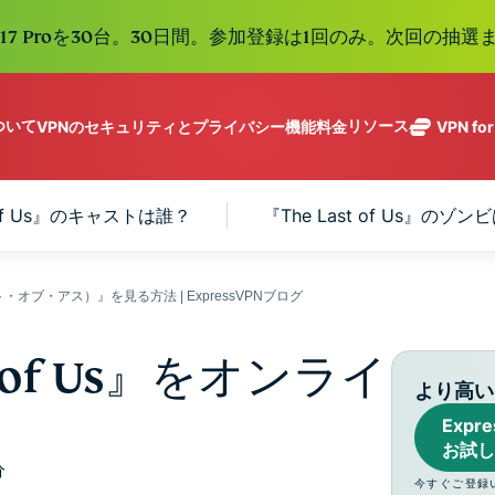
e 17 Proを30台。30日間。参加登録は1回のみ。次回の抽選ま
について
リソース
VPNのセキュリティとプライバシー機能
料金
VPN fo
ExpressVPN
業界をリード
Get fast, secure
ExpressMailGuard
する超高速
ノーログポリシー]
Windows
VPNとは
t of Us』のキャストは誰？
『The Last of Us』の
新機能
ing teams. Easy
受信トレイと個人情
VPN。113か
複数のデバイスで利用
MacOS
初心者向けVPN
新機能
age, built to
報を守るプライベー
国のセキュア
オンラインサービスに安全にアクセス
Linux
VPNの使い方
新機能
トメールリレーサー
holiday.
なサーバーを
すべての機能を見る
VPN暗号化の仕
ビス。
eSIM
ラスト・オブ・アス）』を見る方法 | ExpressVPNブログ
備えていま
150以上の
す。
と地域で使
ExpressAI
 of Us』をオンライ
る無料eSI
1つのサブスクリプシ
機密コンピュ
より高い
張中のツール群を利用
ーティングを
ExpressKeys
Exp
採用した、プ
ルライフを向上させま
安全なパスワ
お試し
ライバシー重
ード管理や多
分
視のインテリ
すべての製品を見る
今すぐご登録
要素認証な