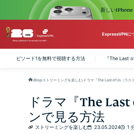
新しいiPhon
ExpressVPN
ExpressVPN for Teams
t of Us』エピソード1を無料で視聴する方法
『The Las
VPN protection for grow
to deploy, simple to man
scale.
Blog
ストリーミングを楽しむ
ドラマ『The Last of Us（
ドラマ『The Last
ンで見る方法
ストリーミングを楽しむ
23.05.2024
1 