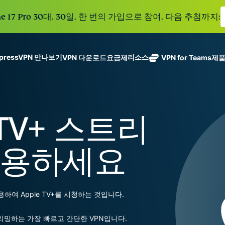
e 17 Pro 30대. 30일. 한 번의 가입으로 참여. 다음 추첨까지:
xpressVPN 만나보기
리소스
VPN 다운로드
요금제
VPN for Teams
제
ExpressVPN
ExpressMailGuard
113개 국가의
Get fast, secure
메일 수신함과 신원을
안전한 서버를
노로그 정책
Windows
VPN이란?
NEW
ing teams. Easy
보호하는 비공개 이메
갖춘 업계 최고
여러 기기에서 사용 가능
MacOS
입문자용 VPN
NEW
age, built to
 TV+ 스트리
일 릴레이 서비스입니
의 초고속 VPN
holiday.
안전하게 이용하는 온라인 서비스
Linux
VPN 사용 방법
NEW
다.
입니다.
eSIM
모든 기능 살펴보기
VPN 암호화 정보
ExpressAI
150개 이
이용하세요
컨피덴셜 컴퓨
지역에서 
ExpressKeys
팅으로 구동되
가능한 무
안전한 비밀번
하나의 구독으로 종합적
어 프라이버시
eSIM.
호 관리와 다중
세요. 완벽한 작동으로
중심 인공 지
인증 등을 제공
용하여 Apple TV+를 시청하는 것입니다.
능을 선사하는
합니다.
모든 제품 보기
최초의 소비자
용 AI입니다.
 스트리밍하는 가장 빠르고 간단한 VPN입니다.