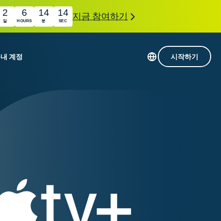
2
6
14
13
지금 참여하기
일
HOURS
분
SEC
품
내 계정
시작하기
113개 국가의 서버
Intego
초고속 VPN
com
Award-
게임용 VPN
winning
ExpressVPN 소개
macOS
상의
antivirus,
사용
firewall,
료
인 첨단 개인정보 보호 및 보안 도구를 이용해 보
system tools,
 더욱 탁월한 디지털 라이프를 선사합니다.
and more.