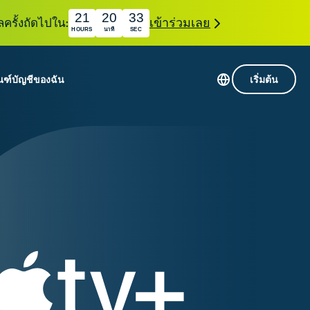
21
20
32
ลครั้งถัดไปใน:
เข้าร่วมเลย
HOURS
นาที
SEC
ณฑ์
บัญชีของฉัน
เริ่มต้น
เซิร์ฟเวอร์ใน 113 ประเทศ
Intego
านขั้นเริ่มต้น
VPN ความเร็วสูง
Award-
VPN สำหรับเล่นเกม
com
winning
หัสของ VPN
กี่ยวกับ ExpressVPN
macOS
น
antivirus,
firewall,
ชีจะมอบการเข้าถึงชุดเครื่องมือความเป็นส่วนตัว
system tools,
พิ่มขึ้นอย่างต่อเนื่องซึ่งสามารถใช้งานร่วมกันได้
and more.
ชีวิตดิจิทัลของคุณ