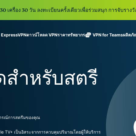
0 เครื่อง 30 วัน ลงทะเบียนครั้งเดียวเพื่อร่วมสนุก การจับรางวั
ู ExpressVPN
ดาวน์โหลด VPN
ราคา
ทรัพยากร
VPN for Teams
ผลิตภั
ExpressVPN
ExpressMailGuard
VPN ที่เร็วที่สุด
Get fast, secure
ในสาขา
บริการ email relay
นโยบายการไม่บันทึกข้อมูล
Windows
VPN คืออะไร?
ใหม่
ing teams. Easy
อุตสาหกรรม
แบบส่วนตัวสำหรับ
ใช้ได้บนหลายอุปกรณ์
MacOS
VPN สำหรับผู้ใช้ง
ใหม่
age, built to
สุดสำหรับสตรี
พร้อมเซิร์ฟเวอร์
ปกป้องกล่องข้อความ
เข้าถึงบริการออนไลน์อย่างปลอดภัย
Linux
วิธีใช้งาน VPN
ใหม่
holiday.
ที่ปลอดภัยใน
ขาเข้าและตัวตนของ
สำรวจดูคุณสมบัติทั้งหมด
อธิบายการเข้าร
เ
eSIM
ประเทศ 113
คุณ
eSIM ฟรีใ
ประเทศ
กว่า 150
ExpressAI
ประเทศ
การสมัครสมาชิกหนึ่งบัญ
AI สำหรับผู้
ExpressKeys
และความปลอดภัยที่มีการเ
บริโภคราย
สบการณ์การสตรีมของคุณ
การจัดการรหัส
แรกที่ขับ
อย่างราบรื่นเพื่อยกระดับ
ผ่านที่มีความ
เคลื่อนโดย
ปลอดภัย การ
confidential
ดูผลิตภัณฑ์ทั้งหมด
pple TV+ เป็นอิสระจากการควบคุมปริมาณโดยผู้ให้บริการ