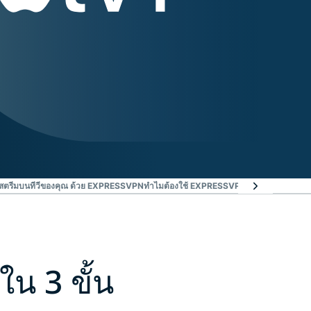
ธีสตรีมบนทีวีของคุณ ด้วย EXPRESSVPN
ทำไมต้องใช้ EXPRESSVPN?
ลองใช้ VPN สำห
ใน 3 ขั้น