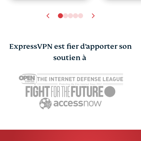
ExpressVPN est fier d’apporter son
Comment supprimer
soutien à
Comment 
un compte Spotify
votre comp
ExpressVPN
12 min
: guide déta
ExpressV