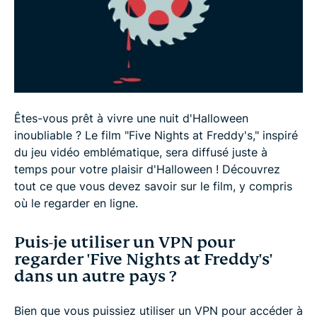
Diffusez 'Five Nights at Freddy's' en 3 étapes
simples
Pourquoi choisir ExpressVPN pour le streaming
Êtes-vous prêt à vivre une nuit d'Halloween
inoubliable ? Le film "Five Nights at Freddy's," inspiré
Qu'est-ce que "Five Nights at Freddy's" ?
du jeu vidéo emblématique, sera diffusé juste à
temps pour votre plaisir d'Halloween ! Découvrez
Date de sortie du film "Five Nights at Freddy's
tout ce que vous devez savoir sur le film, y compris
où le regarder en ligne.
Le casting de "Five Nights at Freddy's"
Puis-je utiliser un VPN pour
regarder 'Five Nights at Freddy's'
FAQ Five Nights at Freddy's
dans un autre pays ?
Bien que vous puissiez utiliser un VPN pour accéder à