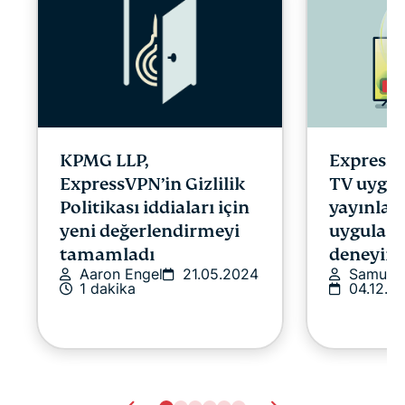
ExpressV
KPMG LLP,
TV uygu
ExpressVPN’in Gizlilik
yayınlad
Politikası iddiaları için
uygulam
yeni değerlendirmeyi
deneyimin
tamamladı
Samuel 
Aaron Engel
21.05.2024
04.12.2
1 dakika