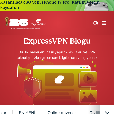
Kazanılacak 30 yeni iPhone 17 Pro!
Katılmak için
kaydolun
ExpressVPN Blogu
Gizlilik haberleri, nasıl yapılır kılavuzları ve VPN
teknolojimizle ilgili en son bilgiler için varış yeriniz
nlar
EN YENİ
Online güvenlik
Gizlilik