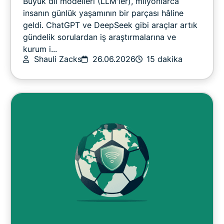
Büyük dil modelleri (LLM'ler), milyonlarca
Gizlilik
insanın günlük yaşamının bir parçası hâline
geldi. ChatGPT ve DeepSeek gibi araçlar artık
gündelik sorulardan iş araştırmalarına ve
Gizlilik Haberleri
kurum i...
Shauli Zacks
26.06.2026
15 dakika
Çevrim İçi Yayın
İpuçları & Püf Noktaları
Video
VPN rehberleri