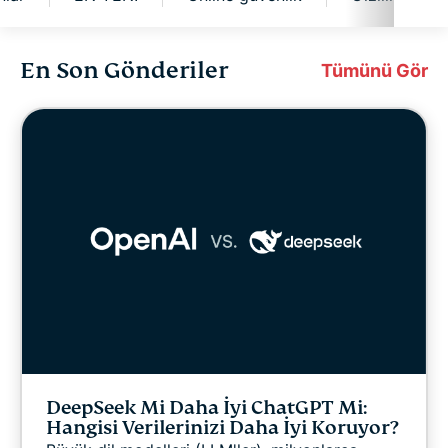
En Son Gönderiler
Siber güvenlik
Tümünü Gör
Dijital özgürlük
ExpressVPN for Teams
ExpressVPN Haberleri
Öne Çıkanlar
EN YENİ
DeepSeek Mi Daha İyi ChatGPT Mi:
Online güvenlik
Hangisi Verilerinizi Daha İyi Koruyor?