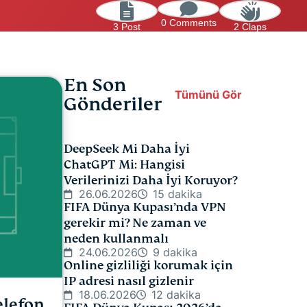
0 Comments
3 Post
2 Claps
En Son
Tümünü Gör
Gönderiler
DeepSeek Mi Daha İyi
ChatGPT Mi: Hangisi
Verilerinizi Daha İyi Koruyor?
26.06.2026
15 dakika
FIFA Dünya Kupası’nda VPN
gerekir mi? Ne zaman ve
neden kullanmalı
24.06.2026
9 dakika
Online gizliliği korumak için
IP adresi nasıl gizlenir
18.06.2026
12 dakika
elefon