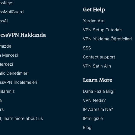
ssKeys
Get Help
ssMailGuard
ssAI
Yardım Alın
VPN Setup Tutorials
ressVPN Hakkında
VPN Yükleme Öğreticileri
mızda
SSS
 Merkezi
Contact support
erkezi
VPN Satın Alın
lik Denetimleri
Learn More
ssVPN İncelemeleri
larımız
Daha Fazla Bilgi
a
VPN Nedir?
rs
IP Adresim Ne?
I, learn more about us
IP'mi gizle
Blog