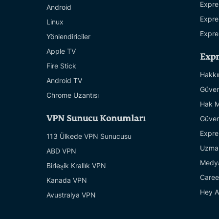
Expre
Android
Expre
Linux
Expre
Yönlendiriciler
Apple TV
Exp
Fire Stick
Hakkı
Android TV
Güven
Chrome Uzantısı
Hak M
VPN Sunucu Konumları
Güven
Expre
113 Ülkede VPN Sunucusu
Uzman
ABD VPN
Medy
Birleşik Krallık VPN
Caree
Kanada VPN
Hey A
Avustralya VPN