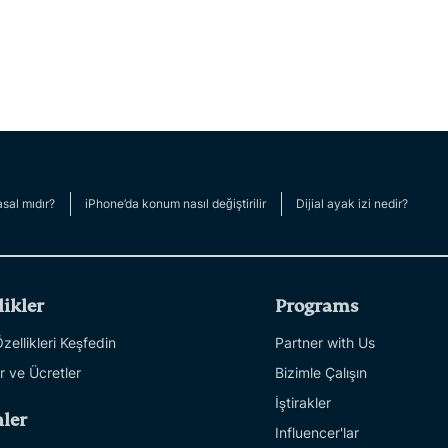
sal mıdır?
iPhone’da konum nasıl değiştirilir
Dijial ayak izi nedir?
likler
Programs
ellikleri Keşfedin
Partner with Us
r ve Ücretler
Bizimle Çalışın
İştirakler
ler
Influencer'lar