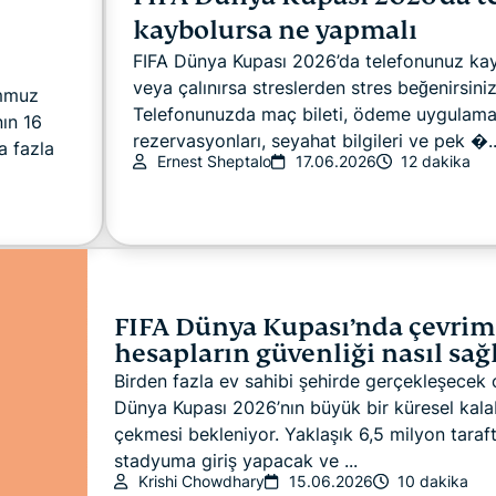
kaybolursa ne yapmalı
FIFA Dünya Kupası 2026’da telefonunuz ka
veya çalınırsa streslerden stres beğenirsiniz
emmuz
Telefonunuzda maç bileti, ödeme uygulamala
ın 16
rezervasyonları, seyahat bilgileri ve pek �..
a fazla
Ernest Sheptalo
17.06.2026
12 dakika
FIFA Dünya Kupası’nda çevrim
hesapların güvenliği nasıl sağ
Birden fazla ev sahibi şehirde gerçekleşecek 
Dünya Kupası 2026’nın büyük bir küresel kalab
çekmesi bekleniyor. Yaklaşık 6,5 milyon taraft
stadyuma giriş yapacak ve ...
Krishi Chowdhary
15.06.2026
10 dakika