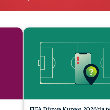
Identity
Defender
Kimlik
koruması,
kimlik takibi
ve veri
kaldırma
araçlarından
oluşan
kapsamlı
paket
FIFA Dünya Kupası 2026’da t