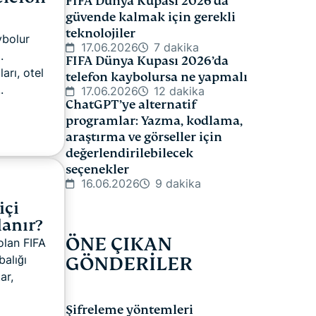
FIFA Dünya Kupası 2026’da
güvende kalmak için gerekli
teknolojiler
ybolur
17.06.2026
7 dakika
.
FIFA Dünya Kupası 2026’da
rı, otel
telefon kaybolursa ne yapmalı
.
17.06.2026
12 dakika
ChatGPT’ye alternatif
programlar: Yazma, kodlama,
araştırma ve görseller için
değerlendirilebilecek
seçenekler
16.06.2026
9 dakika
içi
lanır?
ÖNE ÇIKAN
olan FIFA
GÖNDERİLER
alığı
ar,
Şifreleme yöntemleri