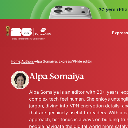
30 yeni iPhon
Express
ExpressVPN for Teams
VPN protection for grow
Home
Authors
Alpa Somaiya, ExpressVPN’de editör
to deploy, simple to man
scale.
Alpa Somaiya
Alpa Somaiya is an editor with 20+ years' e
complex tech feel human. She enjoys untangl
jargon, diving into VPN encryption details, a
that are genuinely useful to readers. With a 
approach, her focus is always on building tru
people navigate the digital world more safely