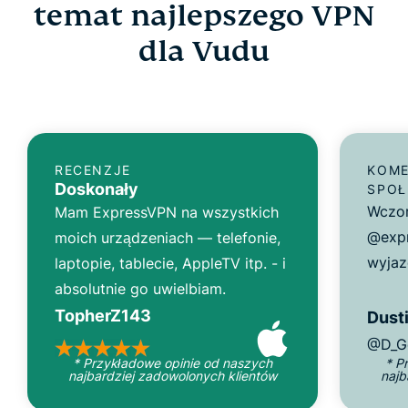
temat najlepszego VPN
dla Vudu
RECENZJE
KOME
Doskonały
SPOŁ
Wczor
Mam ExpressVPN na wszystkich
@expr
moich urządzeniach — telefonie,
wyjaz
laptopie, tablecie, AppleTV itp. - i
absolutnie go uwielbiam.
TopherZ143
Dusti
@D_G
* Przykładowe opinie od naszych
* P
najbardziej zadowolonych klientów
najb