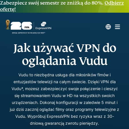
Zabezpiecz swój semestr ze zniżką do 80%.
Odbierz
ofertę!
Jak używać VPN do
oglądania Vudu
Vudu to niezbędna usługa dla miłośników flmów i
entuzjastów telewizji na całym świecie. Dzięki VPN dla
Vudu*, możesz zabezpieczyć swoje połączenie i cieszyć
się streamowaniem Vudu w HD na wszystkich swoich
urządzeniach. Dokonaj konfiguracji w zaledwie 5 minut i
już dziś zacznij oglądać filmy oraz programy telewizyjne z
Vudu. Wypróbuj ExpressVPN bez ryzyka wraz z 30-
dniową gwarancją zwrotu pieniędzy.