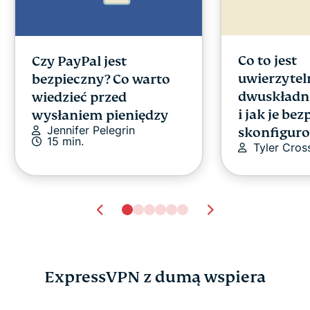
Co to jest
Czy PayPal jest
uwierzytel
bezpieczny? Co warto
dwuskładn
wiedzieć przed
i jak je bez
wysłaniem pieniędzy
Jennifer Pelegrin
skonfigur
15 min.
Tyler Cros
ExpressVPN z dumą wspiera
Jak zwiększyć prędkość
Najlepsze