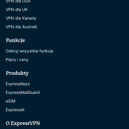
VPN dla USA
VPN dla UK
VPN dla Kanady
VPN dla Australii
Funkcje
Odkryj wszystkie funkcje
Plany i ceny
Produkty
ExpressKeys
ExpressMailGuard
eSIM
ExpressAI
O ExpressVPN