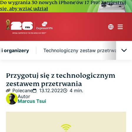
Do wygrania 30 nowych iPhone'ów 17 Pro!
Zarejestruj
się, aby wziąć udział
i organizery
Technologiczny zestaw przetrwania: n
Wybierz odpowiednie etui i organizery
Przygotuj się z technologicznym
zestawem przetrwania
Technologiczny zestaw przetrwania: niezbędne
Polecane
13.12.2022
4 min.
przedmioty
Autor
Marcus Tsui