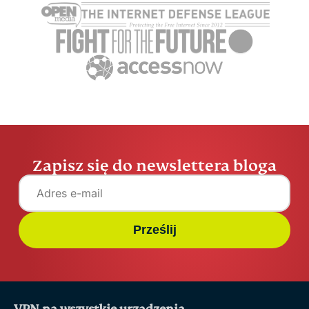
pobierania na
aplikacje
komputerze
uwierzytel
Marcus Tsui
7 min.
Marcus Tsu
Zapisz się do newslettera bloga
Prześlij