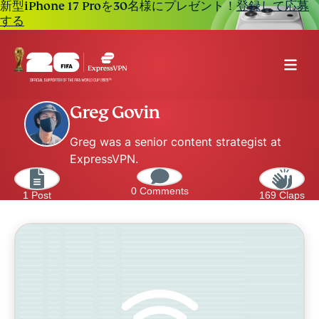
新型iPhone 17 Proを30名様にプレゼント！
登録して応募
する
Greg Govin
Greg was a senior content strategist at
ExpressVPN.
0 Comments
1 Post
169 Claps