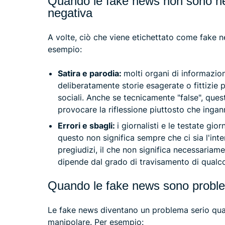
Quando le fake news non sono n
negativa
A volte, ciò che viene etichettato come fake 
esempio:
Satira e parodia:
molti organi di informazi
deliberatamente storie esagerate o fittizie 
sociali. Anche se tecnicamente "false", ques
provocare la riflessione piuttosto che ingan
Errori e sbagli:
i giornalisti e le testate gi
questo non significa sempre che ci sia l'int
pregiudizi, il che non significa necessaria
dipende dal grado di travisamento di qualc
Quando le fake news sono probl
Le fake news diventano un problema serio qua
manipolare. Per esempio: