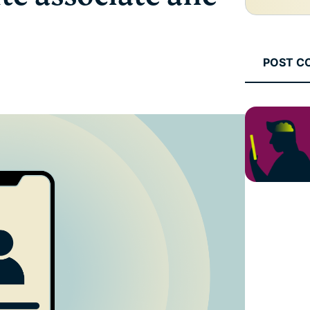
che mette al
altro.
primo posto la
privacy.
Identity
POST C
Defender
Una potente
serie di
strumenti per
la protezione
dell'identità,
il
monitoraggio
e la
rimozione dei
dati