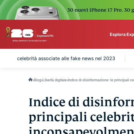
30 nuovi iPhone 17 Pro. 30 g
Esplora Ex
ExpressVPN for Teams
incipali celebrità associate alle fake news nel 2023
VPN protection for grow
to deploy, simple to man
scale.
Blog
Libertà digitale
Indice di disinformazione: le principali 
Indice di disinfor
principali celebri
inconsapevolment