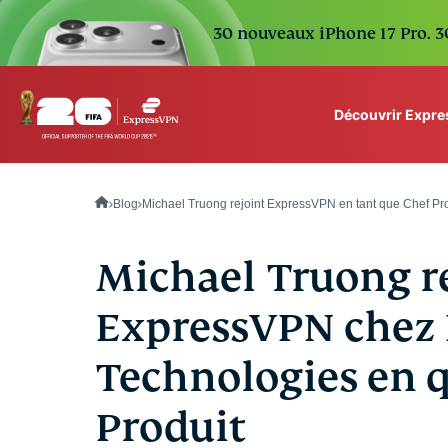
30 nouveaux iPhone 17 Pro. 30
Découvrir Expr
ExpressVPN for Teams
VPN protection for grow
Blog
Michael Truong rejoint ExpressVPN en tant que Chef Pr
to deploy, simple to man
scale.
Michael Truong r
ExpressVPN chez
Technologies en q
Produit