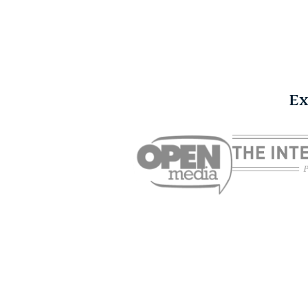
Ex
Qu’est-ce que le
Ex
CAPTCHA et comment
Bo
fonctionne-t-il ?
Bus
ExpressVPN
30.12.2025
pou
18 min
vo