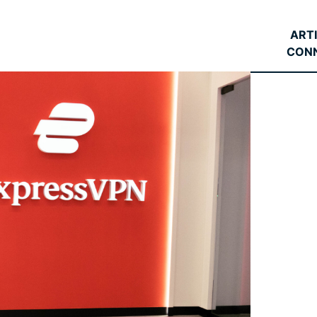
l’informatique
mots de passe,
confidentielle
authentification
ART
pour exploiter
à plusieurs
CON
la puissance
facteurs, et
de calcul au
bien plus.
service du
respect de la
vie privée.
Identity
Defender
Suite
performante
d’outils de
protection de
l’identité, de
surveillance
et de
suppression
des données.