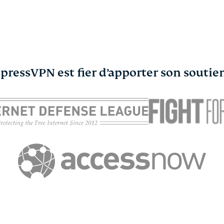
pressVPN est fier d’apporter son soutie
pressVPN et
Écran bleu de la m
oking.com for
(BSOD) sur PC : cau
iness s’associent
et solutions
ExpressVPN
07.03
r protéger les
11 min
yageurs
ExpressVPN
11.03.2025
1 min