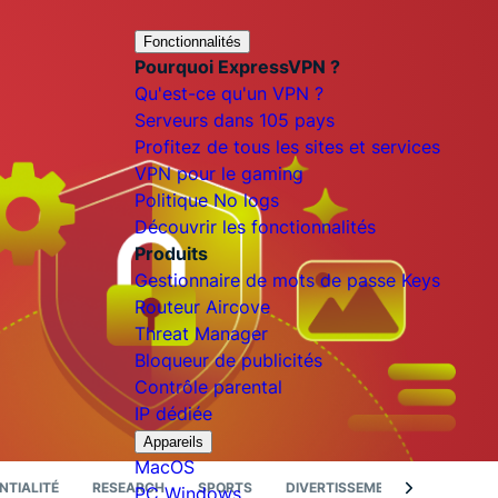
Fonctionnalités
Pourquoi ExpressVPN ?
Qu'est-ce qu'un VPN ?
Serveurs dans 105 pays
Profitez de tous les sites et services
VPN pour le gaming
Politique No logs
Découvrir les fonctionnalités
Produits
Gestionnaire de mots de passe Keys
Routeur Aircove
Threat Manager
Bloqueur de publicités
Contrôle parental
IP dédiée
Appareils
MacOS
NTIALITÉ
RESEARCH
SPORTS
DIVERTISSEMENT
GUIDES 
PC Windows