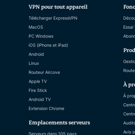
VPN pour tout appareil
Fonc
Télécharger ExpressVPN
Découv
MacOS
Essai
PC Windows
Abonn
iOS (iPhone et iPad)
Prod
Android
Gesti
Linux
Route
Routeur Aircove
Apple TV
À pr
Fire Stick
À pro
Android TV
Centr
Extension Chrome
Centr
Emplacements serveurs
Audit
Avis 
Serveurs dans 105 pays