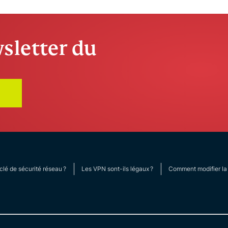
sletter du
clé de sécurité réseau ?
Les VPN sont-ils légaux ?
Comment modifier la 