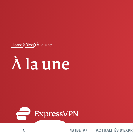
Home
Blog
À la une
À la une
CURITY LAB
EXPRESSVPN FOR TEAMS (BETA)
ACTUALITÉS D'EXP