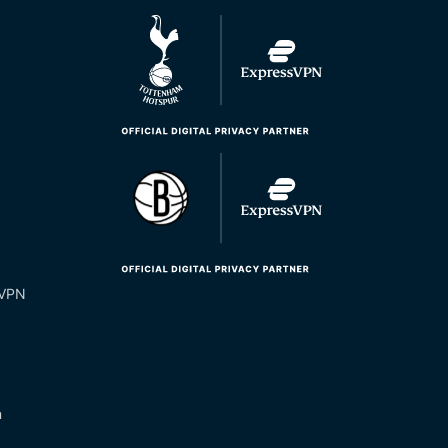
 VPN
n