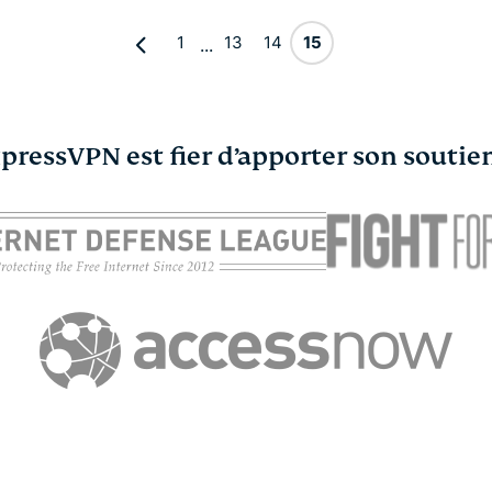
1
13
14
15
...
pressVPN est fier d’apporter son soutie