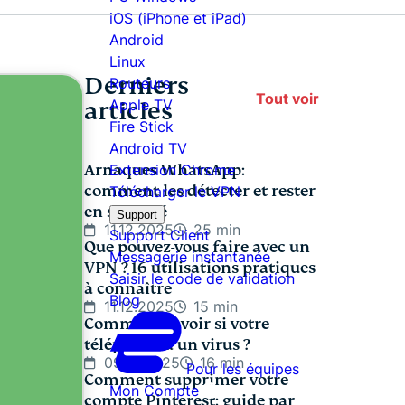
iOS (iPhone et iPad)
Android
Linux
Derniers
Routeurs
Tout voir
articles
Apple TV
Fire Stick
Android TV
Arnaques WhatsApp:
Extension Chrome
comment les détecter et rester
Télécharger le VPN
en sécurité
Support
11.12.2025
25 min
Support Client
Que pouvez-vous faire avec un
Messagerie instantanée
VPN ? 16 utilisations pratiques
Saisir le code de validation
à connaître
Blog
11.12.2025
15 min
Comment savoir si votre
téléphone a un virus ?
09.12.2025
16 min
Pour les équipes
Comment supprimer votre
Mon Compte
compte Pinterest: guide par