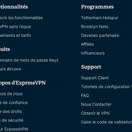
tionnalités
Programmes
rir les fonctionnalités
Tottenham Hotspur
 VPN sans risque
Brooklyn Nets
ements et tarifs
Devenez partenaire
Affiliés
uits
Influenceurs
onnaire de mots de passe Keys
Support
urs Aircove
Support Client
opos d'ExpressVPN
Tutoriels de configuration
pos de nous
FAQ
e de confiance
Nous Contacter
e des droits
Obtenir le VPN
s de sécurité
Saisir le code de validatio
sur ExpressVPN