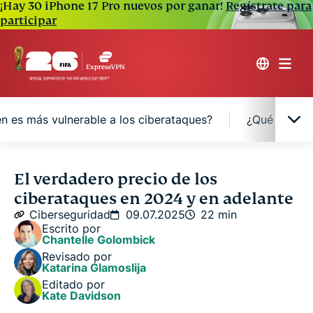
¡Hay 30 iPhone 17 Pro nuevos por ganar!
Regístrate para
participar
n es más vulnerable a los ciberataques?
¿Qué se est
¿Cuánto podríamos perder en el futuro a causa
El verdadero precio de los
de los ciberataques?
ciberataques en 2024 y en adelante
Ciberseguridad
09.07.2025
22 min
La evolución de los ciberataques
Escrito por
Chantelle Golombick
Revisado por
6 tipos comunes de ciberataques
Katarina Glamoslija
Editado por
Kate Davidson
¿Quién es más vulnerable a los ciberataques?