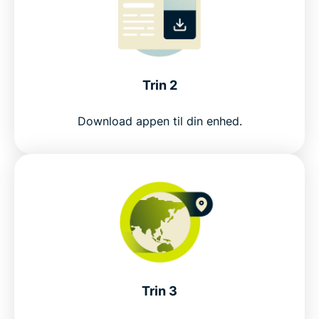
Connect to a Cambodia server
Why use a Cambodia VPN?
Trin 2
ExpressVPN vs. free Cambodia VPNs
Download appen til din enhed.
Why Cambodia users choose ExpressVPN
Other popular VPN locations
Trusted by VPN users worldwide
Trin 3
FAQ