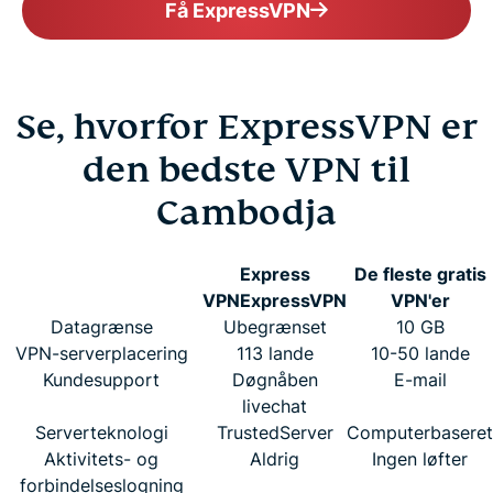
Få ExpressVPN
Se, hvorfor ExpressVPN er
den bedste VPN til
Cambodja
Express
De fleste gratis
VPN
ExpressVPN
VPN'er
Datagrænse
Ubegrænset
10 GB
VPN-serverplacering
113 lande
10-50 lande
Kundesupport
Døgnåben
E-mail
livechat
Serverteknologi
TrustedServer
Computerbaseret
Aktivitets- og
Aldrig
Ingen løfter
forbindelseslogning