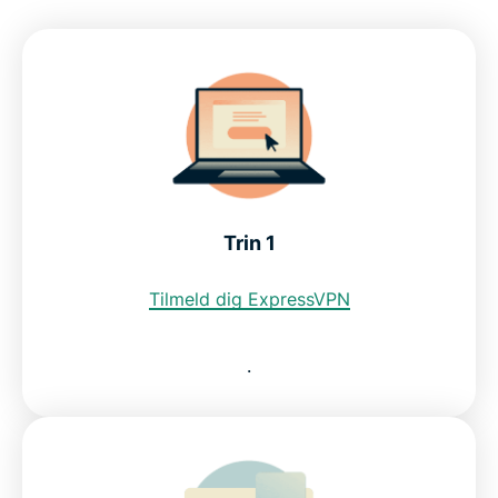
enheder
Se, hvorfor ExpressVPN er den bedste VPN til
Cambodja
Kan jeg bruge en gratis VPN til at få en IP-adresse
fra Cambodja?
Trin 1
Internetbegrænsninger i Cambodja
Tilmeld dig ExpressVPN
Ofte stillede spørgsmål
.
ExpressVPN til andre lande
Prøv en cambodjansk VPN risikofrit