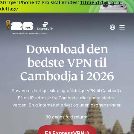
30 nye iPhone 17 Pro skal vindes!
Tilmeld dig for at
deltage
Download den
bedste VPN til
Cambodja i 2026
Prøv vores hurtige, sikre og pålidelige VPN til Cambodja.
Få en IP-adresse fra Cambodja eller andre steder i
verden. Brug internettet privat og uden begrænsninger.
30 dages fuld returret
Få ExpressVPN