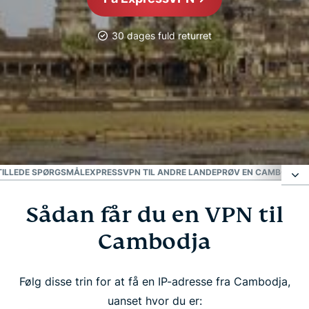
30 dages fuld returret
Mest pålidelige VPN
Bedste cambodjanske
VPN
TILLEDE SPØRGSMÅL
EXPRESSVPN TIL ANDRE LANDE
PRØV EN CAMBODJANS
Sådan får du en VPN til
Sådan får du en VPN til Cambodja
Cambodja
Hvorfor bruge en VPN-server i Cambodja?
Følg disse trin for at få en IP-adresse fra Cambodja,
Download en VPN til Cambodja til alle dine
uanset hvor du er: