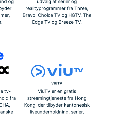
land og
udvalg af serier og
 byder
realityprogrammer fra Three,
mmer,
Bravo, Choice TV og HGTV, The
m.
Edge TV og Breeze TV.
VIUTV
e tv-
ViuTV er en gratis
hold fra
streamingtjeneste fra Hong
TCHA,
Kong, der tilbyder kantonesisk
eanske
liveunderholdning, serier,