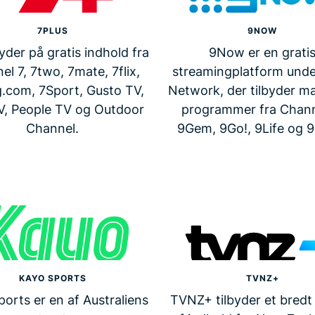
7PLUS
9NOW
yder på gratis indhold fra
9Now er en grati
el 7, 7two, 7mate, 7flix,
streamingplatform unde
.com, 7Sport, Gusto TV,
Network, der tilbyder ma
V, People TV og Outdoor
programmer fra Chann
Channel.
9Gem, 9Go!, 9Life og 
KAYO SPORTS
TVNZ+
orts er en af Australiens
TVNZ+ tilbyder et bredt