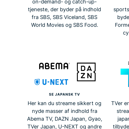
on-demand- og catch-up-
tjeneste, der byder på indhold
sports
fra SBS, SBS Viceland, SBS
byde
World Movies og SBS Food.
Forme
cy
SE JAPANSK TV
Her kan du streame sikkert og
TVer er
nyde masser af indhold fra
stre
Abema TV, DAZN Japan, Gyao,
japa
TVer Japan, U-NEXT og andre
tilbyd