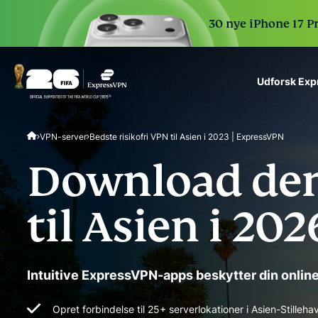
30 nye iPhone 17 P
Udforsk Ex
ExpressVPN for Teams
VPN-server
Bedste risikofri VPN til Asien i 2023 | ExpressVPN
VPN protection for grow
to deploy, simple to man
Download den
scale.
til Asien i 202
Intuitive ExpressVPN-apps beskytter din onlinea
Opret forbindelse til 25+ serverlokationer i Asien-Still