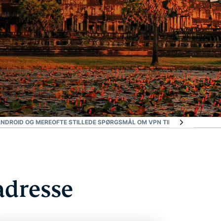
 ANDROID OG MERE
OFTE STILLEDE SPØRGSMÅL OM VPN TIL ASIEN
SERVERE 
adresse