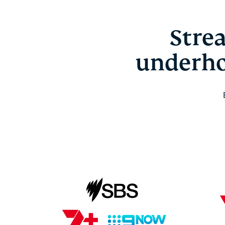
Stre
underho