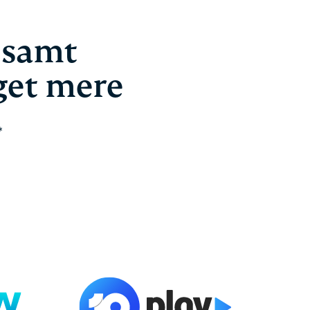
 samt
get mere
*