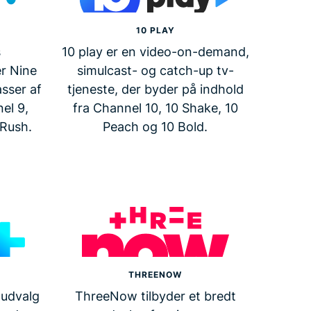
10 PLAY
s
10 play er en video-on-demand,
r Nine
simulcast- og catch-up tv-
sser af
tjeneste, der byder på indhold
el 9,
fra Channel 10, 10 Shake, 10
9Rush.
Peach og 10 Bold.
THREENOW
 udvalg
ThreeNow tilbyder et bredt