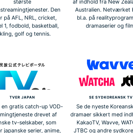
største
af indhold fra New Zea
streamingtjenester. Den
Australien. Netværket
r på AFL, NRL, cricket,
bl.a. på realityprogra
l 1, fodbold, basketball,
dramaserier og fil
kling, golf og tennis.
TVER JAPAN
SE SYDKOREANSK TV
 en gratis catch-up VOD-
Se de nyeste Koreansk
amingtjeneste drevet af
dramaer sikkert med ind
nske tv-selskaber, som
KakaoTV, Wavve, WA
er japanske serier, anime,
JTBC og andre sydkor