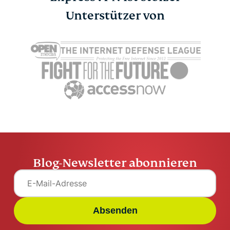
Google Chrome vs.
Unterstützer von
Schützen S
Microsoft Edge –
Konten mit
Welcher Browser ist
Authentifi
besser?
Apps koste
Marcus Tsui
7 Minuten
Marcus Tsu
Blog-Newsletter abonnieren
Absenden