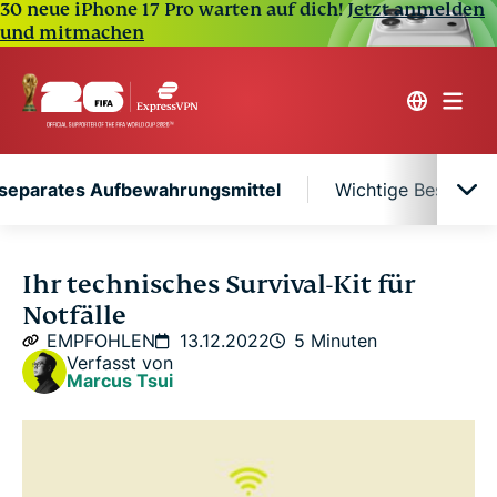
30 neue iPhone 17 Pro warten auf dich!
Jetzt anmelden
und mitmachen
 separates Aufbewahrungsmittel
Wichtige Bestandtei
Verwenden Sie einen Beutel oder ein separates
Ihr technisches Survival-Kit für
Aufbewahrungsmittel
Notfälle
EMPFOHLEN
13.12.2022
5 Minuten
Wichtige Bestandteile eines technischen
Verfasst von
Marcus Tsui
Notfallsets