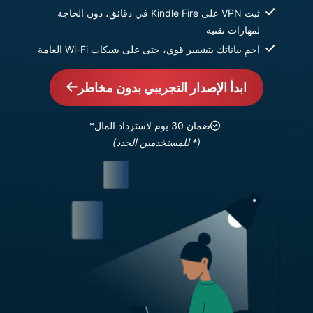
ثبت VPN على Kindle Fire في دقائق، دون الحاجة
لمهارات تقنية
احمِ بياناتك بتشفير قوي، حتى على شبكات Wi-Fi العامة
ابدأ الإصدار التجريبي بدون مخاطر
ضمان 30 يوم لاسترداد المال*
(* للمستخدمين الجدد)